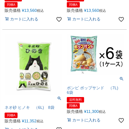
同梱A
同梱A
販売価格
¥
13,560
販売価格
¥
13,560
税込
税込
カートに入れる
カートに入れる
ボンビ ポップサンド （7L)
6袋
送料無料
同梱A
ネオ砂 ヒノキ （6L) 8袋
販売価格
¥
11,300
税込
同梱A
カートに入れる
販売価格
¥
11,352
税込