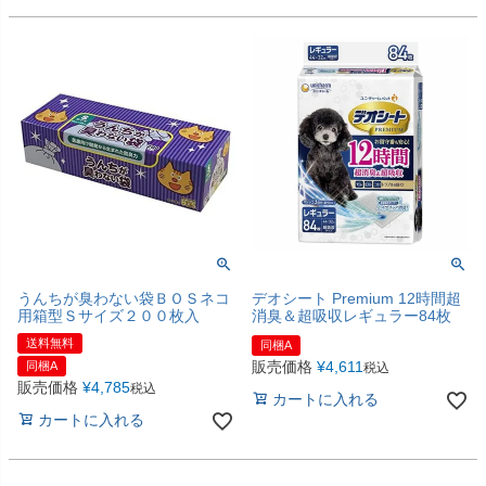
うんちが臭わない袋ＢＯＳネコ
デオシート Premium 12時間超
用箱型Ｓサイズ２００枚入
消臭＆超吸収レギュラー84枚
送料無料
同梱A
販売価格
¥
4,611
同梱A
税込
販売価格
¥
4,785
税込
カートに入れる
カートに入れる