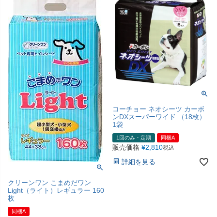
コーチョー ネオシーツ カーボ
ンDXスーパーワイド （18枚）
1袋
1回のみ・定期
同梱A
販売価格
¥
2,810
税込
詳細を見る
クリーンワン こまめだワン
Light（ライト）レギュラー 160
枚
同梱A