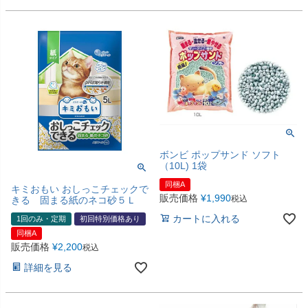
ボンビ ポップサンド ソフト
（10L) 1袋
同梱A
キミおもい おしっこチェックで
販売価格
¥
1,990
税込
きる 固まる紙のネコ砂５Ｌ
カートに入れる
1回のみ・定期
初回特別価格あり
同梱A
販売価格
¥
2,200
税込
詳細を見る