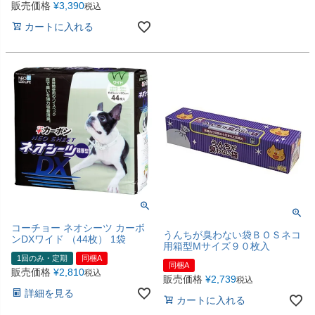
販売価格
¥
3,390
税込
カートに入れる
コーチョー ネオシーツ カーボ
うんちが臭わない袋ＢＯＳネコ
ンDXワイド （44枚） 1袋
用箱型Мサイズ９０枚入
1回のみ・定期
同梱A
同梱A
販売価格
¥
2,810
税込
販売価格
¥
2,739
税込
詳細を見る
カートに入れる