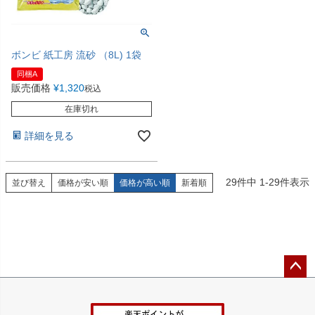
ボンビ 紙工房 流砂 （8L) 1袋
同梱A
販売価格
¥
1,320
税込
在庫切れ
詳細を見る
29
件中
1
-
29
件表示
並び替え
価格が安い順
価格が高い順
新着順
ペー
ジト
ップ