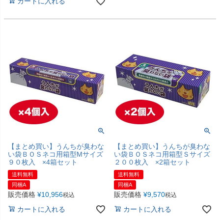
カートに入れる
【まとめ買い】うんちが臭わな
【まとめ買い】うんちが臭わな
い袋ＢＯＳネコ用箱型Мサイズ
い袋ＢＯＳネコ用箱型Ｓサイズ
９０枚入 ×4箱セット
２００枚入 ×2箱セット
送料無料
送料無料
同梱A
同梱A
販売価格
¥
10,956
販売価格
¥
9,570
税込
税込
カートに入れる
カートに入れる