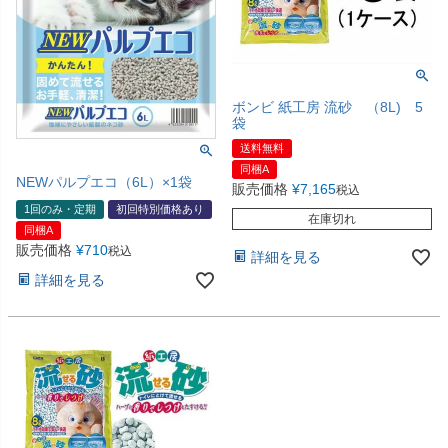
ボンビ 紙工房 流砂 （8L) 5
袋
送料無料
同梱A
NEWパルプエコ（6L）×1袋
販売価格
¥
7,165
税込
1回のみ・定期
初回特別価格あり
在庫切れ
同梱A
販売価格
¥
710
税込
詳細を見る
詳細を見る