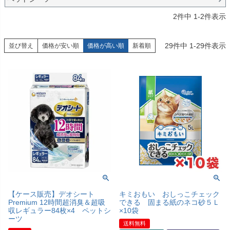
2
件中
1
-
2
件表示
29
件中
1
-
29
件表示
並び替え
価格が安い順
価格が高い順
新着順
【ケース販売】デオシート
キミおもい おしっこチェック
Premium 12時間超消臭＆超吸
できる 固まる紙のネコ砂５Ｌ
収レギュラー84枚×4 ペットシ
×10袋
ーツ
送料無料