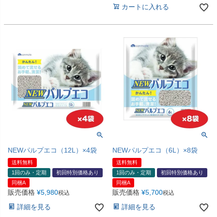
カートに入れる
NEWパルプエコ（12L）×4袋
NEWパルプエコ（6L）×8袋
送料無料
送料無料
1回のみ・定期
初回特別価格あり
1回のみ・定期
初回特別価格あり
同梱A
同梱A
販売価格
¥
5,980
販売価格
¥
5,700
税込
税込
詳細を見る
詳細を見る