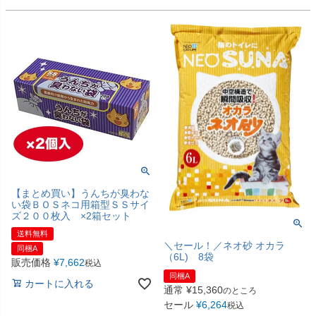
【まとめ買い】うんちが臭わな
い袋ＢＯＳネコ用箱型ＳＳサイ
ズ２００枚入 ×2箱セット
送料無料
＼セール！／ネオ砂 オカラ
同梱A
（6L) 8袋
販売価格
¥
7,662
税込
同梱A
カートに入れる
通常
¥
15,360
のところ
セール
¥
6,264
税込