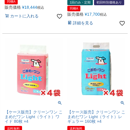
同梱A
1回のみ・定期
初回特別価格あり
販売価格
¥
18,444
税込
同梱A
販売価格
¥
17,700
税込
カートに入れる
詳細を見る
【ケース販売】クリーンワン こ
【ケース販売】クリーンワン こ
まめだワン Light（ライト）ワ
まめだワン Light（ライト）レ
イド 80枚 ×4
ギュラー 160枚 ×4
送料無料
送料無料