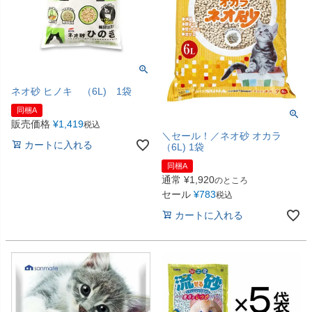
ネオ砂 ヒノキ （6L) 1袋
同梱A
販売価格
¥
1,419
税込
＼セール！／ネオ砂 オカラ
カートに入れる
（6L) 1袋
同梱A
通常
¥
1,920
のところ
セール
¥
783
税込
カートに入れる