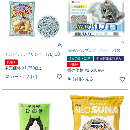
NEWパルプエコ（12L）×1袋
ボンビ ポップサンド （7L) 1袋
1回のみ・定期
初回特別価格あり
同梱A
同梱A
販売価格
¥
1,770
税込
販売価格
¥
1,500
税込
カートに入れる
詳細を見る