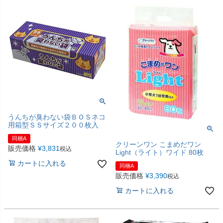
うんちが臭わない袋ＢＯＳネコ
用箱型ＳＳサイズ２００枚入
同梱A
クリーンワン こまめだワン
販売価格
¥
3,831
税込
Light（ライト）ワイド 80枚
カートに入れる
同梱A
販売価格
¥
3,390
税込
カートに入れる