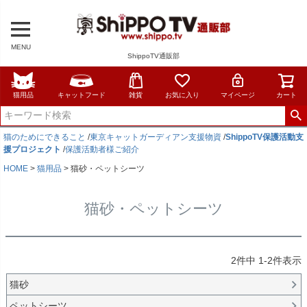
MENU
ShippoTV通販部
猫用品
キャットフード
雑貨
お気に入り
マイページ
カート
猫のためにできること
/
東京キャットガーディアン支援物資
/
ShippoTV保護活動支
援プロジェクト
/
保護活動者様ご紹介
HOME
猫用品
猫砂・ペットシーツ
猫砂・ペットシーツ
2
件中
1
-
2
件表示
猫砂
ペットシーツ