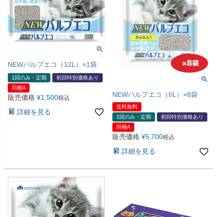
NEWパルプエコ（12L）×1袋
1回のみ・定期
初回特別価格あり
同梱A
NEWパルプエコ（6L）×8袋
販売価格
¥
1,500
税込
送料無料
詳細を見る
1回のみ・定期
初回特別価格あり
同梱A
販売価格
¥
5,700
税込
詳細を見る