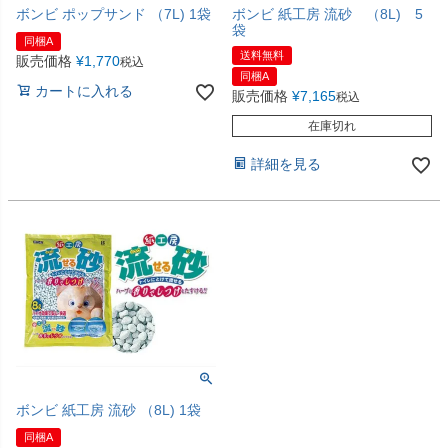
ボンビ ポップサンド （7L) 1袋
ボンビ 紙工房 流砂 （8L) 5
袋
同梱A
送料無料
販売価格
¥
1,770
税込
同梱A
カートに入れる
販売価格
¥
7,165
税込
在庫切れ
詳細を見る
ボンビ 紙工房 流砂 （8L) 1袋
同梱A