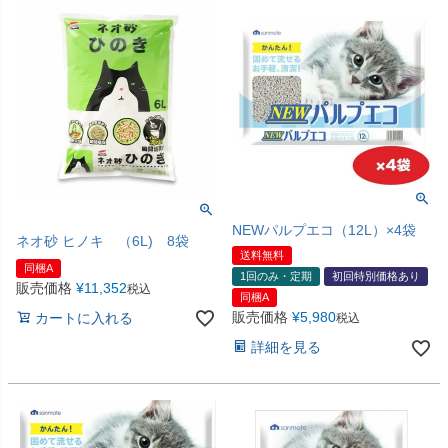
NEWパルプエコ（12L）×4袋
ネオ砂 ヒノキ （6L) 8袋
送料無料
同梱A
1回のみ・定期
初回特別価格あり
販売価格
¥
11,352
税込
同梱A
販売価格
¥
5,980
カートに入れる
税込
詳細を見る