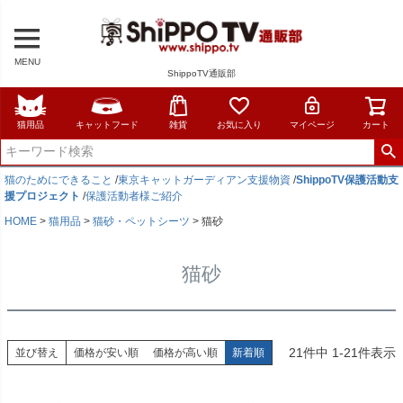
MENU
ShippoTV通販部
猫用品
キャットフード
雑貨
お気に入り
マイページ
カート
猫のためにできること
/
東京キャットガーディアン支援物資
/
ShippoTV保護活動支
援プロジェクト
/
保護活動者様ご紹介
HOME
猫用品
猫砂・ペットシーツ
猫砂
猫砂
21
件中
1
-
21
件表示
並び替え
価格が安い順
価格が高い順
新着順