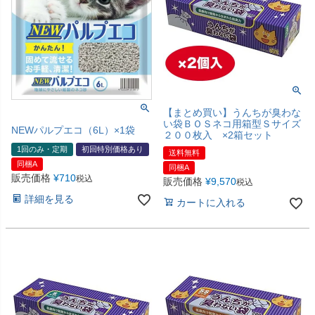
【まとめ買い】うんちが臭わな
い袋ＢＯＳネコ用箱型Ｓサイズ
NEWパルプエコ（6L）×1袋
２００枚入 ×2箱セット
1回のみ・定期
初回特別価格あり
送料無料
同梱A
同梱A
販売価格
¥
710
税込
販売価格
¥
9,570
税込
詳細を見る
カートに入れる