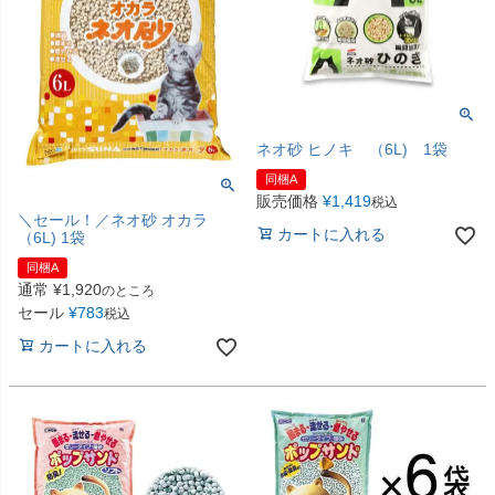
ネオ砂 ヒノキ （6L) 1袋
同梱A
販売価格
¥
1,419
税込
＼セール！／ネオ砂 オカラ
カートに入れる
（6L) 1袋
同梱A
通常
¥
1,920
のところ
セール
¥
783
税込
カートに入れる