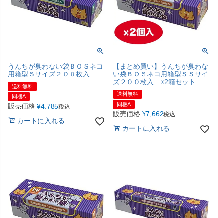
うんちが臭わない袋ＢＯＳネコ
【まとめ買い】うんちが臭わな
用箱型Ｓサイズ２００枚入
い袋ＢＯＳネコ用箱型ＳＳサイ
ズ２００枚入 ×2箱セット
送料無料
送料無料
同梱A
同梱A
販売価格
¥
4,785
税込
販売価格
¥
7,662
税込
カートに入れる
カートに入れる