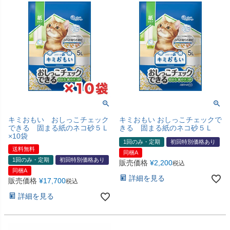
キミおもい おしっこチェック
キミおもい おしっこチェックで
できる 固まる紙のネコ砂５Ｌ
きる 固まる紙のネコ砂５Ｌ
×10袋
1回のみ・定期
初回特別価格あり
送料無料
同梱A
1回のみ・定期
初回特別価格あり
販売価格
¥
2,200
税込
同梱A
詳細を見る
販売価格
¥
17,700
税込
詳細を見る