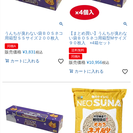
うんちが臭わない袋ＢＯＳネコ
【まとめ買い】うんちが臭わな
用箱型ＳＳサイズ２００枚入
い袋ＢＯＳネコ用箱型Мサイズ
９０枚入 ×4箱セット
同梱A
送料無料
販売価格
¥
3,831
税込
同梱A
カートに入れる
販売価格
¥
10,956
税込
カートに入れる