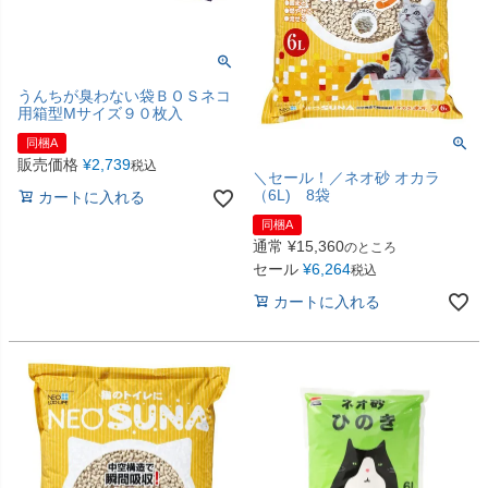
うんちが臭わない袋ＢＯＳネコ
用箱型Мサイズ９０枚入
同梱A
販売価格
¥
2,739
税込
＼セール！／ネオ砂 オカラ
（6L) 8袋
カートに入れる
同梱A
通常
¥
15,360
のところ
セール
¥
6,264
税込
カートに入れる