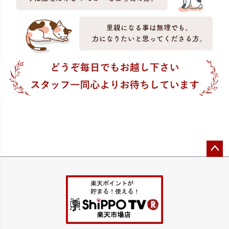
ペー
ジト
ップ
へ