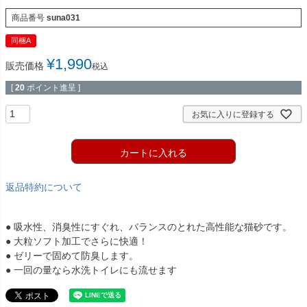
商品番号
suna031
同梱A
¥
1,990
販売価格
税込
[
20
ポイント進呈 ]
お気に入りに登録する
カートに入れる
返品特約について
● 吸水性、消臭性にすぐれ、バランスのとれた高性能な猫砂です。
● 大粒ソフト加工でさらに快適！
● ゼリーで固めて防臭します。
● 一回の量なら水洗トイレにも流せます