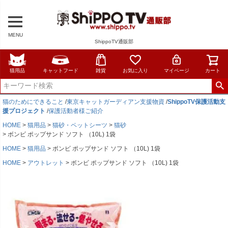
MENU
ShippoTV通販部
猫用品
キャットフード
雑貨
お気に入り
マイページ
カート
猫のためにできること
/
東京キャットガーディアン支援物資
/
ShippoTV保護活動支
援プロジェクト
/
保護活動者様ご紹介
HOME
猫用品
猫砂・ペットシーツ
猫砂
ボンビ ポップサンド ソフト （10L) 1袋
HOME
猫用品
ボンビ ポップサンド ソフト （10L) 1袋
HOME
アウトレット
ボンビ ポップサンド ソフト （10L) 1袋