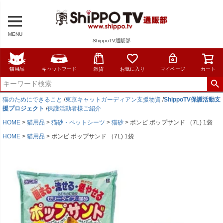
MENU
ShippoTV通販部
猫用品
キャットフード
雑貨
お気に入り
マイページ
カート
猫のためにできること
/
東京キャットガーディアン支援物資
/
ShippoTV保護活動支
援プロジェクト
/
保護活動者様ご紹介
HOME
猫用品
猫砂・ペットシーツ
猫砂
ボンビ ポップサンド （7L) 1袋
HOME
猫用品
ボンビ ポップサンド （7L) 1袋