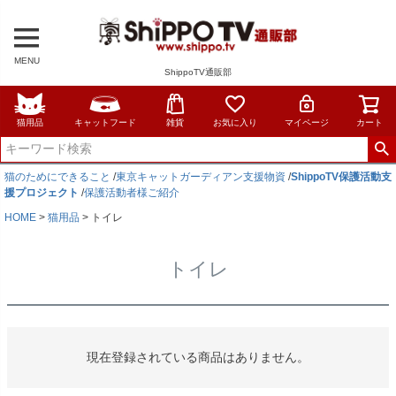
MENU
ShippoTV通販部
猫用品
キャットフード
雑貨
お気に入り
マイページ
カート
猫のためにできること
/
東京キャットガーディアン支援物資
/
ShippoTV保護活動支
援プロジェクト
/
保護活動者様ご紹介
HOME
猫用品
トイレ
トイレ
現在登録されている商品はありません。