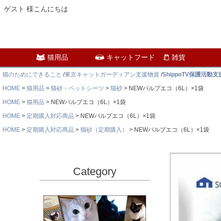
ゲスト 様こんにちは
猫用品
キャットフード
雑貨
猫のためにできること
/
東京キャットガーディアン支援物資
/
ShippoTV保護活動
HOME
猫用品
猫砂・ペットシーツ
猫砂
NEWパルプエコ（6L）×1袋
HOME
猫用品
NEWパルプエコ（6L）×1袋
HOME
定期購入対応商品
NEWパルプエコ（6L）×1袋
HOME
定期購入対応商品
猫砂（定期購入）
NEWパルプエコ（6L）×1袋
Category