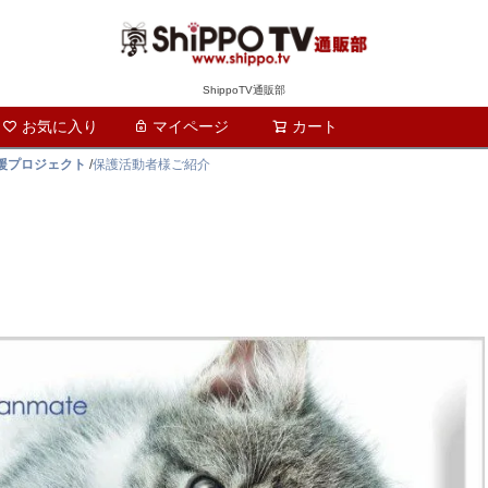
ShippoTV通販部
お気に入り
マイページ
カート
検索
支援プロジェクト
/
保護活動者様ご紹介