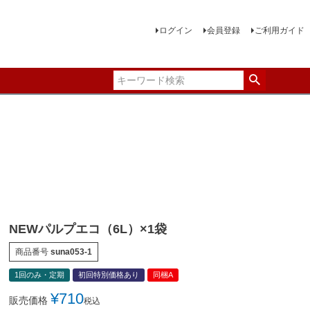
ログイン
会員登録
ご利用ガイド
NEWパルプエコ（6L）×1袋
商品番号
suna053-1
1回のみ・定期
初回特別価格あり
同梱A
¥
710
販売価格
税込