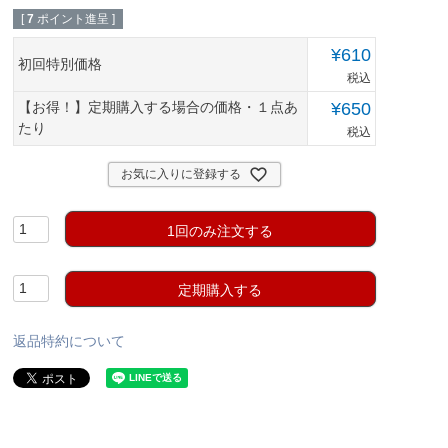
[
7
ポイント進呈 ]
¥
610
初回特別価格
税込
【お得！】定期購入する場合の価格・１点あ
¥
650
たり
税込
お気に入りに登録する
1回のみ注文する
定期購入する
返品特約について