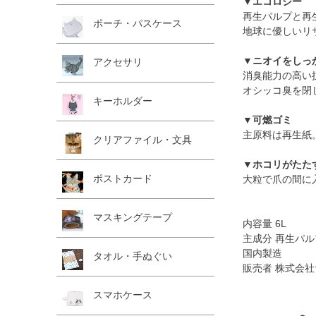
▼エコロジー
再生パルプと再
ポーチ・パスケース
地球に優しいリ
▼ニオイをしっ
アクセサリ
消臭能力の高い
オシッコ臭を閉
キーホルダー
▼可燃ゴミ
主原料は再生紙
クリアファイル・文具
▼ホコリがたた
ポストカード
大粒で爪の間に
マスキングテープ
内容量 6L
主成分 再生パ
国内製造
タオル・手ぬぐい
販売者 株式会
スマホケース