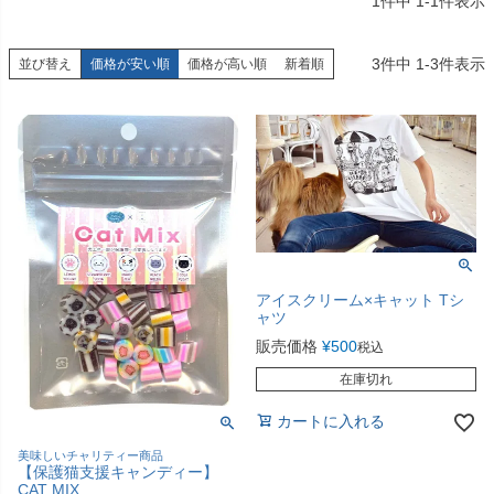
1
件中
1
-
1
件表示
3
件中
1
-
3
件表示
並び替え
価格が安い順
価格が高い順
新着順
アイスクリーム×キャット Tシ
ャツ
販売価格
¥
500
税込
在庫切れ
カートに入れる
美味しいチャリティー商品
【保護猫支援キャンディー】
CAT MIX