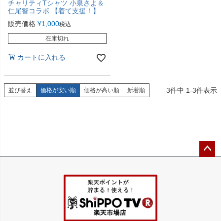
チャリティTシャツ 小泉さよ＆
仁尾智コラボ 【着て支援！】
販売価格
¥
1,000
税込
在庫切れ
カートに入れる
3
件中
1
-
3
件表示
並び替え
価格が安い順
価格が高い順
新着順
ペー
ジト
ップ
へ