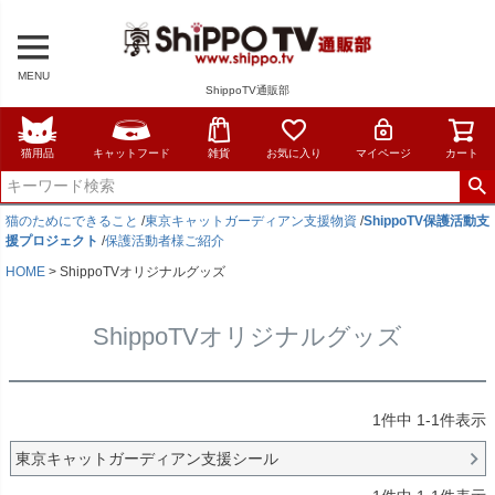
MENU
ShippoTV通販部
猫用品
キャットフード
雑貨
お気に入り
マイページ
カート
猫のためにできること
/
東京キャットガーディアン支援物資
/
ShippoTV保護活動支
援プロジェクト
/
保護活動者様ご紹介
HOME
ShippoTVオリジナルグッズ
ShippoTVオリジナルグッズ
1
件中
1
-
1
件表示
東京キャットガーディアン支援シール