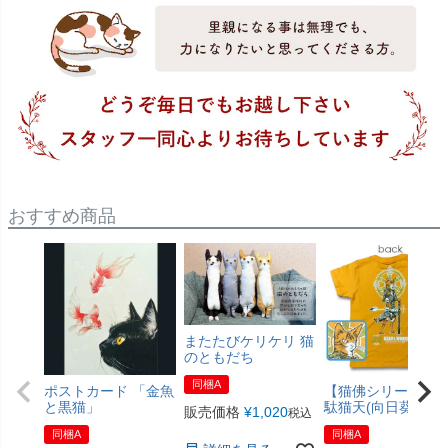
おすすめ商品
またたびケリケリ 猫
のともだち
同梱A
ポストカード 「金魚
【猫佛シリーズ】
と黒猫」
駄猫天(向日葵色)
販売価格
¥
1,020
税込
同梱A
同梱A