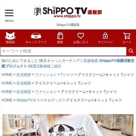
MENU
ShippoTV通販部
猫用品
キャットフード
雑貨
お気に入り
マイページ
カート
猫のためにできること
/
東京キャットガーディアン支援物資
/
ShippoTV保護活動支
援プロジェクト
/
保護活動者様ご紹介
HOME
生活雑貨
ファッション
Tシャツ
アイスクリーム×キャット Tシャツ
HOME
生活雑貨
アイスクリーム×キャット Tシャツ
HOME
生活雑貨
ファッション
アイスクリーム×キャット Tシャツ
HOME
ShippoTVオリジナルグッズ
アイスクリーム×キャット Tシャツ