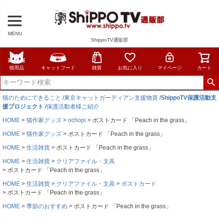
MENU
ShippoTV通販部
猫用品
キャットフード
雑貨
お気に入り
マイページ
カート
猫のためにできること
/
東京キャットガーディアン支援物資
/
ShippoTV保護活動支
援プロジェクト
/
保護活動者様ご紹介
HOME
猫作家グッズ
ochopi
ポストカード 「Peach in the grass」
HOME
猫作家グッズ
ポストカード 「Peach in the grass」
HOME
生活雑貨
ポストカード 「Peach in the grass」
HOME
生活雑貨
クリアファイル・文具
ポストカード 「Peach in the grass」
HOME
生活雑貨
クリアファイル・文具
ポストカード
ポストカード 「Peach in the grass」
HOME
季節のおすすめ
ポストカード 「Peach in the grass」