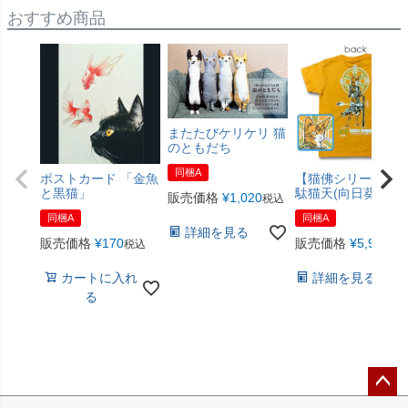
おすすめ商品
またたびケリケリ 猫
のともだち
同梱A
ポストカード 「金魚
【猫佛シリーズ】
と黒猫」
駄猫天(向日葵色)
販売価格
¥
1,020
税込
同梱A
同梱A
詳細を見る
販売価格
¥
170
販売価格
¥
5,940
税込
税
カートに入れ
詳細を見る
る
ペー