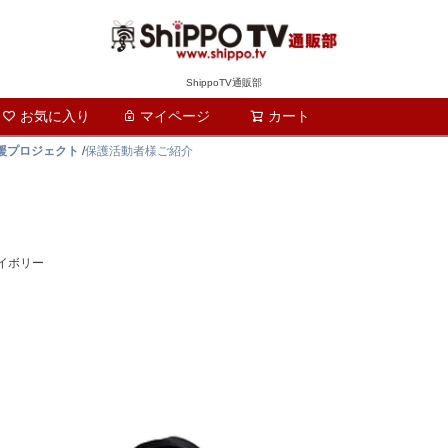
ShippoTV通販部
お気に入り
マイページ
カート
検索
支援プロジェクト
/
保護活動者様ご紹介
イボリー