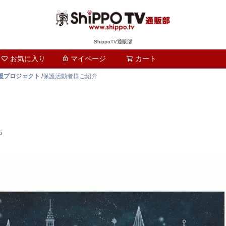
ShippoTV通販部
お気に入り
マイページ
カート
検索
支援プロジェクト
/
保護活動者様ご紹介
市