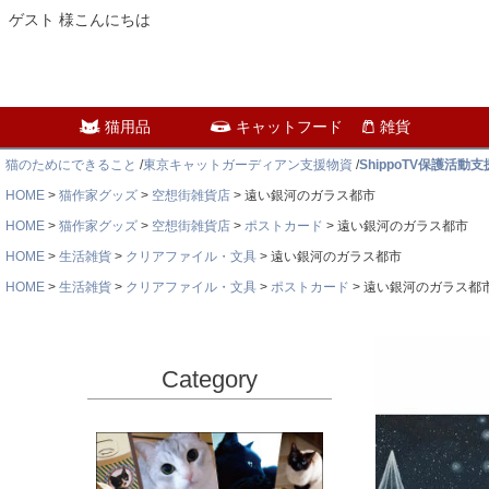
ゲスト 様こんにちは
猫用品
キャットフード
雑貨
猫のためにできること
/
東京キャットガーディアン支援物資
/
ShippoTV保護活動
HOME
猫作家グッズ
空想街雑貨店
遠い銀河のガラス都市
HOME
猫作家グッズ
空想街雑貨店
ポストカード
遠い銀河のガラス都市
HOME
生活雑貨
クリアファイル・文具
遠い銀河のガラス都市
HOME
生活雑貨
クリアファイル・文具
ポストカード
遠い銀河のガラス都
Category