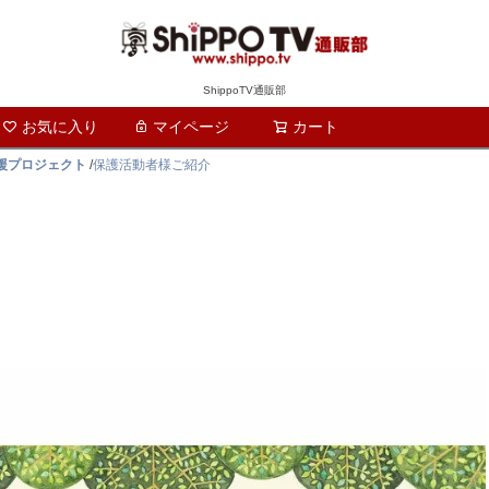
ShippoTV通販部
お気に入り
マイページ
カート
検索
支援プロジェクト
/
保護活動者様ご紹介