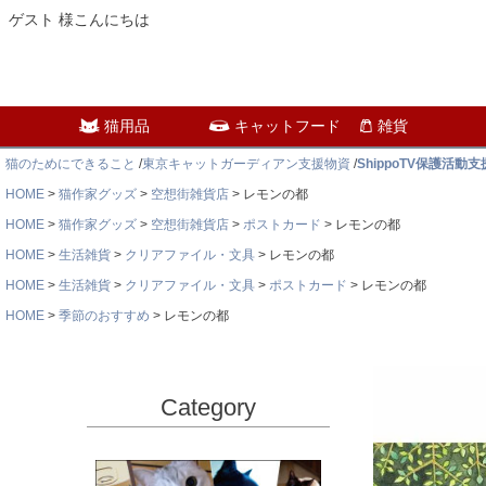
ゲスト 様こんにちは
猫用品
キャットフード
雑貨
猫のためにできること
/
東京キャットガーディアン支援物資
/
ShippoTV保護活動
HOME
猫作家グッズ
空想街雑貨店
レモンの都
HOME
猫作家グッズ
空想街雑貨店
ポストカード
レモンの都
HOME
生活雑貨
クリアファイル・文具
レモンの都
HOME
生活雑貨
クリアファイル・文具
ポストカード
レモンの都
HOME
季節のおすすめ
レモンの都
Category