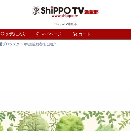
ShippoTV通販部
お気に入り
マイページ
カート
検索
支援プロジェクト
/
保護活動者様ご紹介