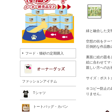
緑と融合した文
空想の街をテー
圧倒的な作品数
フード・猫砂の定期購入
裏面に絵の題名
絵に合わせてマ
親しい方へのお
サイズ：ポスト
ファッションアイテム
※コピー防止の
Tシャツ
りません。
トートバッグ・カバン