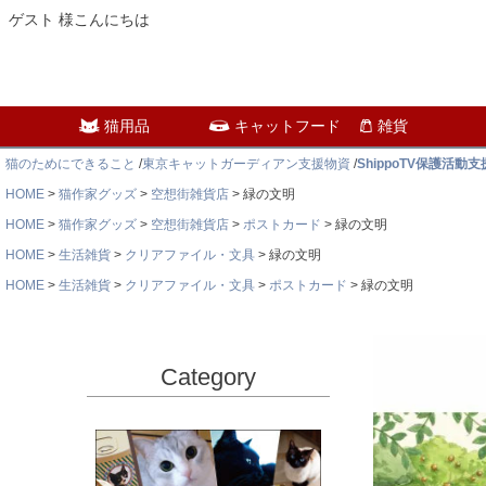
ゲスト 様こんにちは
猫用品
キャットフード
雑貨
猫のためにできること
/
東京キャットガーディアン支援物資
/
ShippoTV保護活動
HOME
猫作家グッズ
空想街雑貨店
緑の文明
HOME
猫作家グッズ
空想街雑貨店
ポストカード
緑の文明
HOME
生活雑貨
クリアファイル・文具
緑の文明
HOME
生活雑貨
クリアファイル・文具
ポストカード
緑の文明
Category