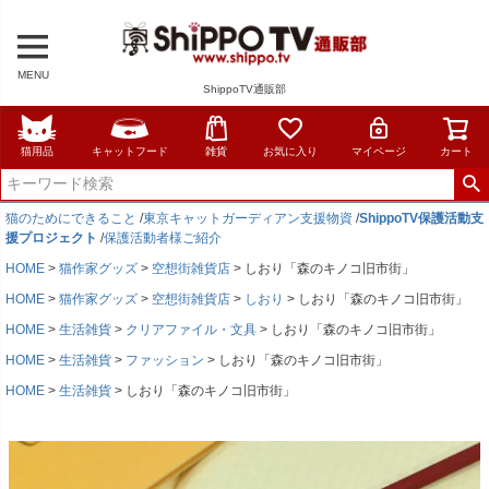
MENU
ShippoTV通販部
猫用品
キャットフード
雑貨
お気に入り
マイページ
カート
猫のためにできること
/
東京キャットガーディアン支援物資
/
ShippoTV保護活動支
援プロジェクト
/
保護活動者様ご紹介
HOME
猫作家グッズ
空想街雑貨店
しおり「森のキノコ旧市街」
HOME
猫作家グッズ
空想街雑貨店
しおり
しおり「森のキノコ旧市街」
HOME
生活雑貨
クリアファイル・文具
しおり「森のキノコ旧市街」
HOME
生活雑貨
ファッション
しおり「森のキノコ旧市街」
HOME
生活雑貨
しおり「森のキノコ旧市街」