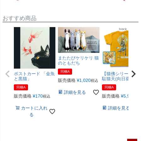
おすすめ商品
またたびケリケリ 猫
のともだち
同梱A
ポストカード 「金魚
【猫佛シリーズ】
と黒猫」
駄猫天(向日葵色)
販売価格
¥
1,020
税込
同梱A
同梱A
詳細を見る
販売価格
¥
170
販売価格
¥
5,940
税込
税
カートに入れ
詳細を見る
る