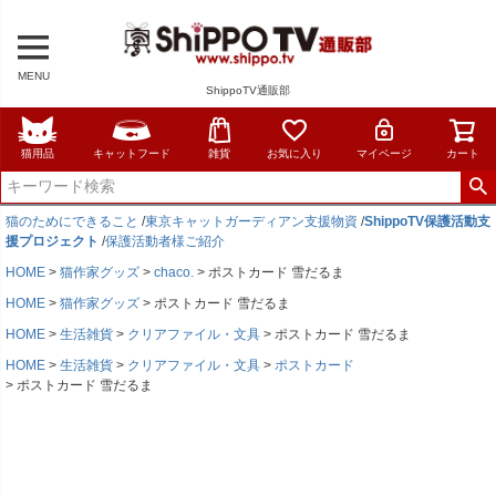
MENU
ShippoTV通販部
猫用品
キャットフード
雑貨
お気に入り
マイページ
カート
猫のためにできること
/
東京キャットガーディアン支援物資
/
ShippoTV保護活動支
援プロジェクト
/
保護活動者様ご紹介
HOME
猫作家グッズ
chaco.
ポストカード 雪だるま
HOME
猫作家グッズ
ポストカード 雪だるま
HOME
生活雑貨
クリアファイル・文具
ポストカード 雪だるま
HOME
生活雑貨
クリアファイル・文具
ポストカード
ポストカード 雪だるま