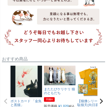
おすすめ商品
またたびケリケリ 猫
のともだち
同梱A
ポストカード 「金魚
【猫佛シリーズ】
と黒猫」
駄猫天(向日葵色)
販売価格
¥
1,020
税込