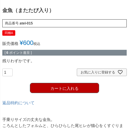
金魚（またたび入り）
商品番号
atel-015
同梱A
¥
600
販売価格
税込
[
6
ポイント進呈 ]
残りわずかです。
お気に入りに登録する
カートに入れる
返品特約について
手乗りサイズの丈夫な金魚。
ころんとしたフォルムと、ひらひらした尾ヒレが猫心をくすぐりま