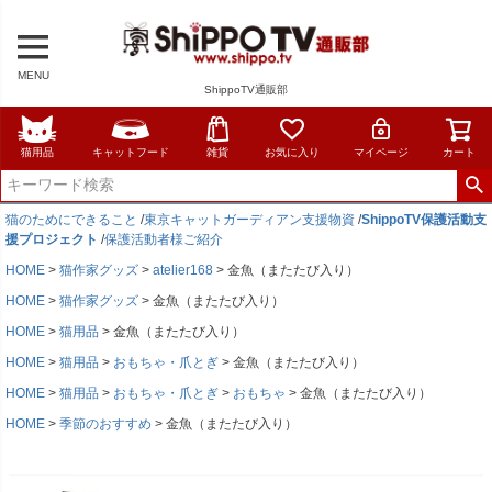
MENU
ShippoTV通販部
猫用品
キャットフード
雑貨
お気に入り
マイページ
カート
猫のためにできること
/
東京キャットガーディアン支援物資
/
ShippoTV保護活動支
援プロジェクト
/
保護活動者様ご紹介
HOME
猫作家グッズ
atelier168
金魚（またたび入り）
HOME
猫作家グッズ
金魚（またたび入り）
HOME
猫用品
金魚（またたび入り）
HOME
猫用品
おもちゃ・爪とぎ
金魚（またたび入り）
HOME
猫用品
おもちゃ・爪とぎ
おもちゃ
金魚（またたび入り）
HOME
季節のおすすめ
金魚（またたび入り）