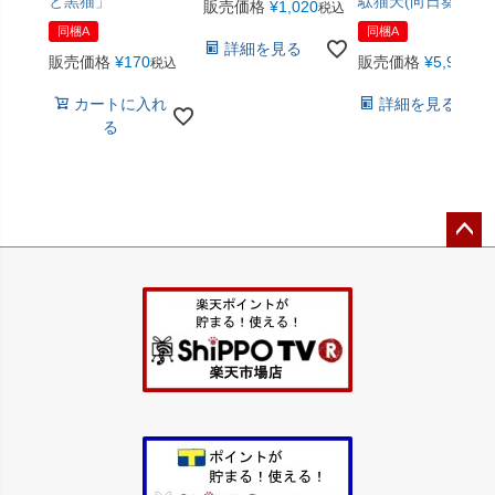
と黒猫」
駄猫天(向日葵色)
販売価格
¥
1,020
税込
同梱A
同梱A
詳細を見る
販売価格
¥
170
販売価格
¥
5,940
税込
税
カートに入れ
詳細を見る
る
ペー
ジト
ップ
へ