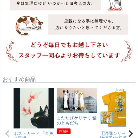
おすすめ商品
またたびケリケリ 猫
のともだち
同梱A
ポストカード 「金魚
【猫佛シリーズ】