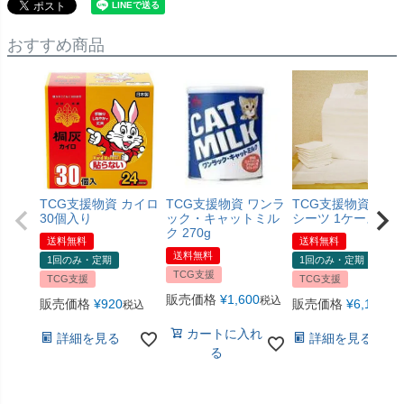
おすすめ商品
TCG支援物資 カイロ
TCG支援物資 ワンラ
TCG支援物資 ペッ
30個入り
ック・キャットミル
シーツ 1ケース
ク 270g
送料無料
送料無料
送料無料
1回のみ・定期
1回のみ・定期
TCG支援
TCG支援
TCG支援
販売価格
¥
1,600
税込
販売価格
¥
920
販売価格
¥
6,120
税込
税
カートに入れ
詳細を見る
詳細を見る
る