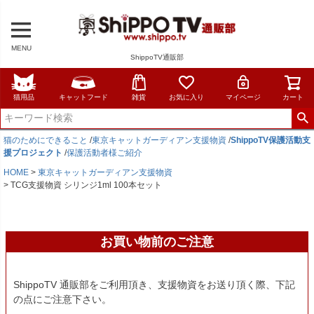
MENU
ShippoTV通販部
猫用品
キャットフード
雑貨
お気に入り
マイページ
カート
猫のためにできること
/
東京キャットガーディアン支援物資
/
ShippoTV保護活動支
援プロジェクト
/
保護活動者様ご紹介
HOME
東京キャットガーディアン支援物資
TCG支援物資 シリンジ1ml 100本セット
お買い物前のご注意
ShippoTV 通販部をご利用頂き、支援物資をお送り頂く際、下記
の点にご注意下さい。