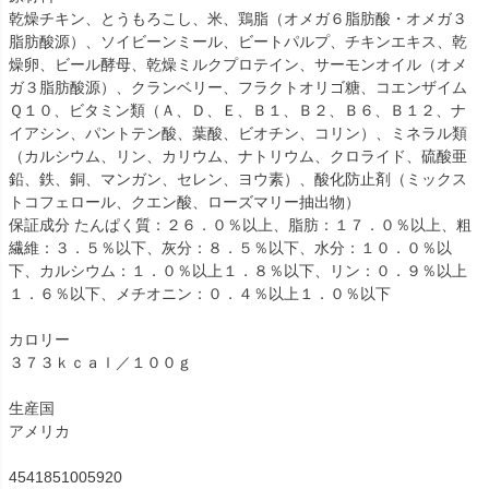
乾燥チキン、とうもろこし、米、鶏脂（オメガ６脂肪酸・オメガ３
脂肪酸源）、ソイビーンミール、ビートパルプ、チキンエキス、乾
燥卵、ビール酵母、乾燥ミルクプロテイン、サーモンオイル（オメ
ガ３脂肪酸源）、クランベリー、フラクトオリゴ糖、コエンザイム
Ｑ１０、ビタミン類（Ａ、Ｄ、Ｅ、Ｂ１、Ｂ２、Ｂ６、Ｂ１２、ナ
イアシン、パントテン酸、葉酸、ビオチン、コリン）、ミネラル類
（カルシウム、リン、カリウム、ナトリウム、クロライド、硫酸亜
鉛、鉄、銅、マンガン、セレン、ヨウ素）、酸化防止剤（ミックス
トコフェロール、クエン酸、ローズマリー抽出物）
保証成分 たんぱく質：２６．０％以上、脂肪：１７．０％以上、粗
繊維：３．５％以下、灰分：８．５％以下、水分：１０．０％以
下、カルシウム：１．０％以上１．８％以下、リン：０．９％以上
１．６％以下、メチオニン：０．４％以上１．０％以下
カロリー
３７３ｋｃａｌ／１００ｇ
生産国
アメリカ
4541851005920