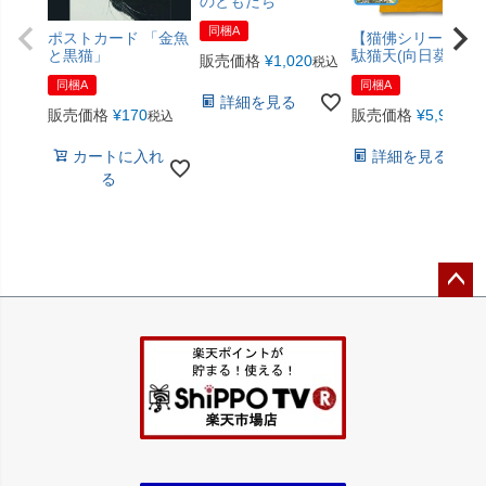
のともだち
同梱A
ポストカード 「金魚
【猫佛シリーズ】
と黒猫」
駄猫天(向日葵色)
販売価格
¥
1,020
税込
同梱A
同梱A
詳細を見る
販売価格
¥
170
販売価格
¥
5,940
税込
税
カートに入れ
詳細を見る
る
ペー
ジト
ップ
へ