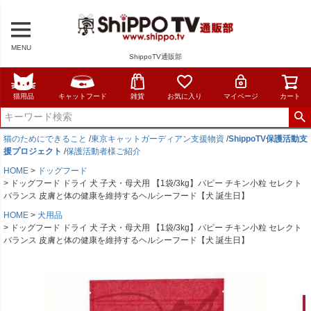
MENU
ShippoTV通販部
猫用品
キャットフード
雑貨
お気に入り
マイページ
カート
猫のためにできること
/
東京キャットガーディアン支援物資
/
ShippoTV保護活動支
援プロジェクト
/
保護活動者様ご紹介
HOME
ドッグフード
ドッグフード ドライ 犬 子犬・母犬用 【1袋/3kg】パピー チキン小粒 セレクト
バランス 皮膚と体の健康を維持するヘルシーフード【犬 誕生日】
HOME
犬用品
ドッグフード ドライ 犬 子犬・母犬用 【1袋/3kg】パピー チキン小粒 セレクト
バランス 皮膚と体の健康を維持するヘルシーフード【犬 誕生日】