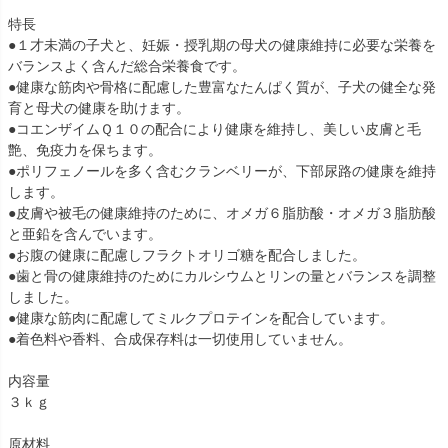
特長
●１才未満の子犬と、妊娠・授乳期の母犬の健康維持に必要な栄養を
バランスよく含んだ総合栄養食です。
●健康な筋肉や骨格に配慮した豊富なたんぱく質が、子犬の健全な発
育と母犬の健康を助けます。
●コエンザイムＱ１０の配合により健康を維持し、美しい皮膚と毛
艶、免疫力を保ちます。
●ポリフェノールを多く含むクランベリーが、下部尿路の健康を維持
します。
●皮膚や被毛の健康維持のために、オメガ６脂肪酸・オメガ３脂肪酸
と亜鉛を含んでいます。
●お腹の健康に配慮しフラクトオリゴ糖を配合しました。
●歯と骨の健康維持のためにカルシウムとリンの量とバランスを調整
しました。
●健康な筋肉に配慮してミルクプロテインを配合しています。
●着色料や香料、合成保存料は一切使用していません。
内容量
３ｋｇ
原材料