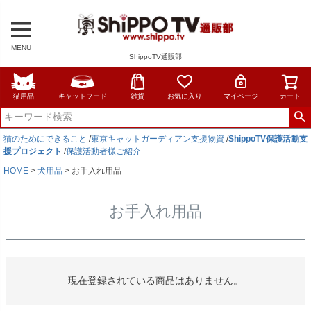
MENU
ShippoTV通販部
猫用品
キャットフード
雑貨
お気に入り
マイページ
カート
猫のためにできること
/
東京キャットガーディアン支援物資
/
ShippoTV保護活動支
援プロジェクト
/
保護活動者様ご紹介
HOME
犬用品
お手入れ用品
お手入れ用品
現在登録されている商品はありません。