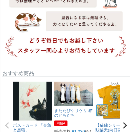
おすすめ商品
またたびケリケリ 猫
のともだち
同梱A
ポストカード 「金魚
【猫佛シリーズ】
と黒猫」
駄猫天(向日葵色)
販売価格
¥
1,020
税込