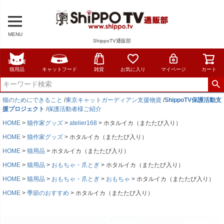
MENU
ShippoTV通販部
猫用品
キャットフード
雑貨
お気に入り
マイページ
カート
猫のためにできること
/
東京キャットガーディアン支援物資
/
ShippoTV保護活動支
援プロジェクト
/
保護活動者様ご紹介
HOME
猫作家グッズ
atelier168
ホタルイカ（またたび入り）
HOME
猫作家グッズ
ホタルイカ（またたび入り）
HOME
猫用品
ホタルイカ（またたび入り）
HOME
猫用品
おもちゃ・爪とぎ
ホタルイカ（またたび入り）
HOME
猫用品
おもちゃ・爪とぎ
おもちゃ
ホタルイカ（またたび入り）
HOME
季節のおすすめ
ホタルイカ（またたび入り）