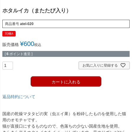
ホタルイカ（またたび入り）
商品番号
atel-020
同梱A
¥
600
販売価格
税込
[
6
ポイント進呈 ]
お気に入りに登録する
カートに入れる
返品特約について
国産の乾燥マタタビの実（虫エイ果）を粉砕したものを使用した猫
用のオモチャです。
猫が直接口にするものなので、色落ちの少ない国産生地を使用。