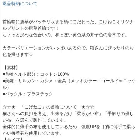
返品特約について
首輪幅に唐草がバッチリ収まる柄にこだわった、こげねこオリジナ
ルプリントの唐草首輪です！
ちょっと渋めな色合いの、和っぽい黄色系の芥子色の唐草です。
カラーバリエーションがいっぱいあるので、猫さんにぴったりのお
色を探せます☆
【素材】
■首輪ベルト部分：コットン100%
■美錠・サルカン・カシメ：金具（メッキカラー：ゴールドorニッケ
ル）
■バックル：プラスチック
☆☆★ 「こげねこ」の首輪について ★☆☆
猫さんへの負担を考え、出来るだけ「柔らかい布」「手触りの優し
い布」を選んで製作しています。
全体的に薄手の布を使用しているため、強度UPを目的に薄手で柔ら
かい接着芯を使用しています。
【サイズ】