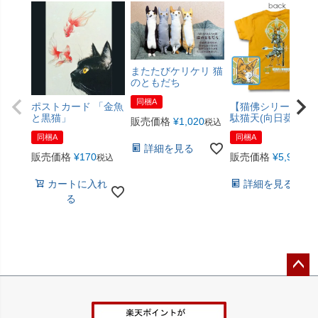
またたびケリケリ 猫
のともだち
同梱A
ポストカード 「金魚
【猫佛シリーズ】
と黒猫」
駄猫天(向日葵色)
販売価格
¥
1,020
税込
同梱A
同梱A
詳細を見る
販売価格
¥
170
販売価格
¥
5,940
税込
税
カートに入れ
詳細を見る
る
ペー
ジト
ップ