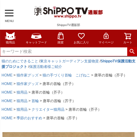
MENU
ShippoTV通販部
猫用品
キャットフード
雑貨
お気に入り
マイページ
カート
猫のためにできること
/
東京キャットガーディアン支援物資
/
ShippoTV保護活動支
援プロジェクト
/
保護活動者様ご紹介
HOME
猫作家グッズ
猫の手づくり首輪 こげねこ
唐草の首輪（芥子）
HOME
猫作家グッズ
唐草の首輪（芥子）
HOME
猫用品
唐草の首輪（芥子）
HOME
猫用品
首輪
唐草の首輪（芥子）
HOME
猫用品
クリエイター猫用品
唐草の首輪（芥子）
HOME
季節のおすすめ
唐草の首輪（芥子）