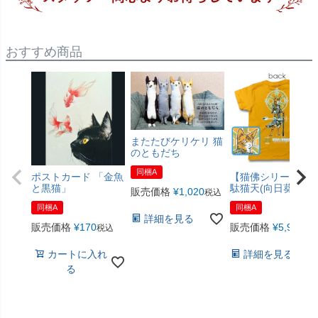
おすすめ商品
またたびケリケリ 猫
のともだち
同梱A
ポストカード 「金魚
【猫佛シリーズ】
と黒猫」
駄猫天(向日葵色)
販売価格
¥
1,020
税込
同梱A
同梱A
詳細を見る
販売価格
¥
170
販売価格
¥
5,940
税込
税
カートに入れ
詳細を見る
る