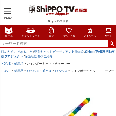
MENU
ShippoTV通販部
猫用品
キャットフード
雑貨
お気に入り
マイページ
カート
猫のためにできること
/
東京キャットガーディアン支援物資
/
ShippoTV保護活動支
援プロジェクト
/
保護活動者様ご紹介
HOME
猫用品
レインボーキャットチャーマー
HOME
猫用品
おもちゃ・爪とぎ
おもちゃ
レインボーキャットチャーマー