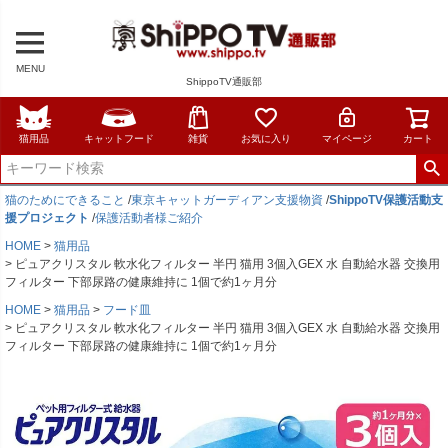
MENU
ShippoTV通販部
猫用品
キャットフード
雑貨
お気に入り
マイページ
カート
猫のためにできること
/
東京キャットガーディアン支援物資
/
ShippoTV保護活動支
援プロジェクト
/
保護活動者様ご紹介
HOME
猫用品
ピュアクリスタル 軟水化フィルター 半円 猫用 3個入GEX 水 自動給水器 交換用
フィルター 下部尿路の健康維持に 1個で約1ヶ月分
HOME
猫用品
フード皿
ピュアクリスタル 軟水化フィルター 半円 猫用 3個入GEX 水 自動給水器 交換用
フィルター 下部尿路の健康維持に 1個で約1ヶ月分