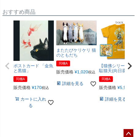
おすすめ商品
またたびケリケリ 猫
のともだち
同梱A
ポストカード 「金魚
【猫佛シリーズ】
と黒猫」
駄猫天(向日葵色)
販売価格
¥
1,020
税込
同梱A
同梱A
詳細を見る
販売価格
¥
170
販売価格
¥
5,940
税込
税
カートに入れ
詳細を見る
る