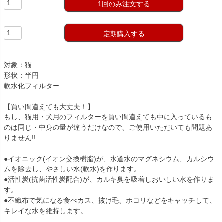
1回のみ注文する
定期購入する
対象：猫
形状：半円
軟水化フィルター
【買い間違えても大丈夫！】
もし、猫用・犬用のフィルターを買い間違えても中に入っているも
のは同じ・中身の量が違うだけなので、ご使用いただいても問題あ
りません!!
●イオニック(イオン交換樹脂)が、水道水のマグネシウム、カルシウ
ムを除去し、やさしい水(軟水)を作ります。
●活性炭(抗菌活性炭配合)が、カルキ臭を吸着しおいしい水を作りま
す。
●不織布で気になる食べカス、抜け毛、ホコリなどをキャッチして、
キレイな水を維持します。