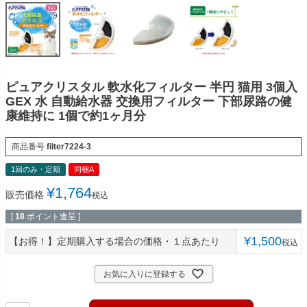
ピュアクリスタル 軟水化フィルター 半円 猫用 3個入
GEX 水 自動給水器 交換用フィルター 下部尿路の健
康維持に 1個で約1ヶ月分
商品番号
filter7224-3
1回のみ・定期
同梱A
¥
1,764
販売価格
税込
[
18
ポイント進呈 ]
¥
1,500
【お得！】定期購入する場合の価格・１点あたり
税込
お気に入りに登録する