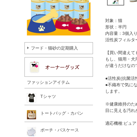
対象：猫
形状：半円
内容量：3個入
活性炭フィルタ
フード・猫砂の定期購入
【買い間違えて
もし、猫用・犬
が違うだけなの
●活性炭(抗菌
ファッションアイテム
●不織布で気に
します。
Tシャツ
※健康維持のた
目に見える汚れ
トートバッグ・カバン
適応機種:ピュア
ポーチ・パスケース