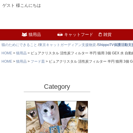
ゲスト 様こんにちは
猫用品
キャットフード
雑貨
猫のためにできること
/
東京キャットガーディアン支援物資
/
ShippoTV保護活動
HOME
猫用品
ピュアクリスタル 活性炭フィルター 半円 猫用 3個 GEX 水 
HOME
猫用品
フード皿
ピュアクリスタル 活性炭フィルター 半円 猫用 3個 
Category