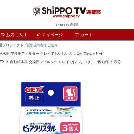
ShippoTV通販部
お気に入り
マイページ
カート
検索
支援プロジェクト
/
保護活動者様ご紹介
自動給水器 交換用フィルター キレイでおいしい水に 1個で約1ヶ月分
GEX 水 自動給水器 交換用フィルター キレイでおいしい水に 1個で約1ヶ月分