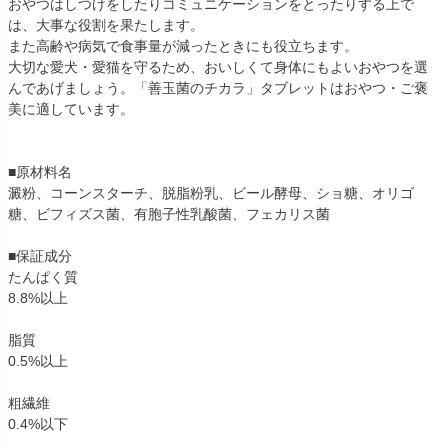
おやつはしつけをしたりコミュニケーションをとったりする上で
は、大事な役割を果たします。
また高齢や病気で食事量が減ったときにも役立ちます。
大切な愛犬・愛猫を守るため、おいしくて身体にもよいおやつを選
んであげましょう。「善玉菌のチカラ」タブレットはおやつ・ご褒
美に適しています。
■原材料名
澱粉、コーンスターチ、脱脂粉乳、ビール酵母、ショ糖、オリゴ
糖、ビフィズス菌、有胞子性乳酸菌、フェカリス菌
■保証成分
たんぱく質
8.8%以上
脂質
0.5%以上
粗繊維
0.4%以下