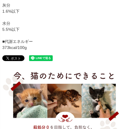
灰分
1.6%以下
水分
5.5%以下
■代謝エネルギー
373kcal/100g