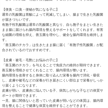
【便臭・口臭・便秘が気になる子に】
通常の乳酸菌は胃酸によって死滅してしまい、腸まで生きた乳酸菌
が届きづらいです。
有胞子性乳酸菌は通常の乳酸菌と異なり、自ら胞子をまとい生きた
まま腸に届けられ腸内環境を整えるサポートをしてくれます。有害
な細菌の増殖を抑え、善玉菌を増やし、健全な腸内環境を維持しま
す。
「善玉菌のチカラ」は生きたまま腸に届く「有胞子性乳酸菌」が配
合されているのでおすすめです。
【皮膚・被毛・毛艶にお悩みの子に】
「善玉菌のチカラ」を与えることで免疫力の維持が期待できます。
善玉菌を増殖させてくれることで、腸内環境が整います。
腸内環境を改善すると身体に取り込んだ栄養を腸内で消化・吸収
し、皮膚や被毛などの栄養が行き届きにくい部位まで栄養がしっか
り届くようになります。
皮膚が弱い、皮膚炎に悩んでいる子、病気しがちな子などの体質サ
ポートが期待できます。
一見、腸に関係ないと思っていた皮膚が弱いなどの体質は、腸内環
境を整えることで健康な体質を維持することができます。