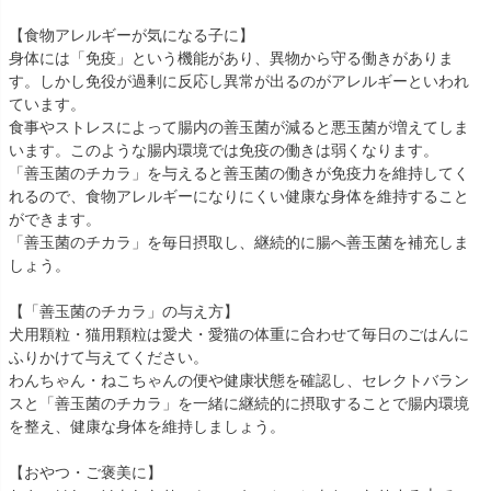
【食物アレルギーが気になる子に】
身体には「免疫」という機能があり、異物から守る働きがありま
す。しかし免役が過剰に反応し異常が出るのがアレルギーといわれ
ています。
食事やストレスによって腸内の善玉菌が減ると悪玉菌が増えてしま
います。このような腸内環境では免疫の働きは弱くなります。
「善玉菌のチカラ」を与えると善玉菌の働きが免疫力を維持してく
れるので、食物アレルギーになりにくい健康な身体を維持すること
ができます。
「善玉菌のチカラ」を毎日摂取し、継続的に腸へ善玉菌を補充しま
しょう。
【「善玉菌のチカラ」の与え方】
犬用顆粒・猫用顆粒は愛犬・愛猫の体重に合わせて毎日のごはんに
ふりかけて与えてください。
わんちゃん・ねこちゃんの便や健康状態を確認し、セレクトバラン
スと「善玉菌のチカラ」を一緒に継続的に摂取することで腸内環境
を整え、健康な身体を維持しましょう。
【おやつ・ご褒美に】