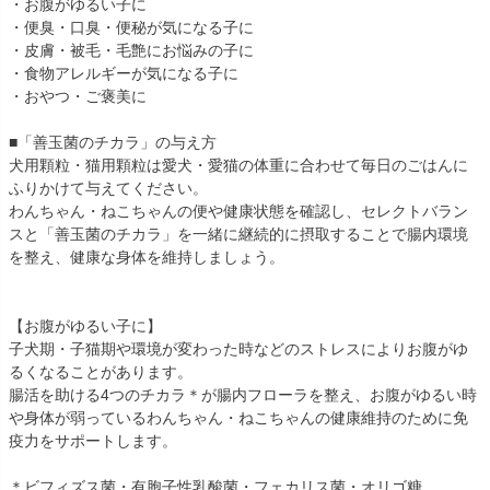
・お腹がゆるい子に
・便臭・口臭・便秘が気になる子に
・皮膚・被毛・毛艶にお悩みの子に
・食物アレルギーが気になる子に
・おやつ・ご褒美に
■「善玉菌のチカラ」の与え方
犬用顆粒・猫用顆粒は愛犬・愛猫の体重に合わせて毎日のごはんに
ふりかけて与えてください。
わんちゃん・ねこちゃんの便や健康状態を確認し、セレクトバラン
スと「善玉菌のチカラ」を一緒に継続的に摂取することで腸内環境
を整え、健康な身体を維持しましょう。
【お腹がゆるい子に】
子犬期・子猫期や環境が変わった時などのストレスによりお腹がゆ
るくなることがあります。
腸活を助ける4つのチカラ＊が腸内フローラを整え、お腹がゆるい時
や身体が弱っているわんちゃん・ねこちゃんの健康維持のために免
疫力をサポートします。
＊ビフィズス菌・有胞子性乳酸菌・フェカリス菌・オリゴ糖