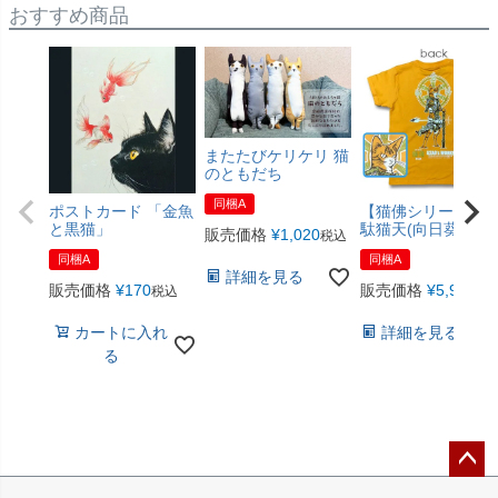
おすすめ商品
またたびケリケリ 猫
のともだち
同梱A
ポストカード 「金魚
【猫佛シリーズ】
と黒猫」
駄猫天(向日葵色)
販売価格
¥
1,020
税込
同梱A
同梱A
詳細を見る
販売価格
¥
170
販売価格
¥
5,940
税込
税
カートに入れ
詳細を見る
る
ペー