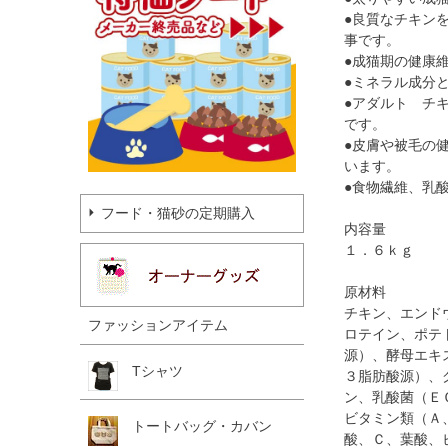
●良質なチキン
事です。
●成猫期の健康
●ミネラル成分
●アダルト チ
です。
●皮膚や被毛の
います。
●食物繊維、乳
フード・猫砂の定期購入
内容量
１．６ｋｇ
原材料
チキン、エンド
ファッションアイテム
ロテイン、ポテ
源）、酵母エキ
Tシャツ
３脂肪酸源）、
ン、乳酸菌（Ｅ
ビタミン類（Ａ
トートバッグ・カバン
酸、Ｃ、葉酸、