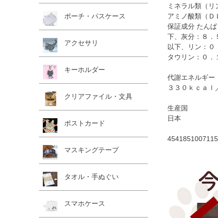
ミネラル類（リ
アミノ酸類（Ｄ
ポーチ・パスケース
保証成分 たん
下、灰分：８．
アクセサリ
以下、リン：０
タウリン：０．
キーホルダー
代謝エネルギー
３３０ｋｃａｌ
クリアファイル・文具
生産国
日本
ポストカード
4541851007115
マスキングテープ
タオル・手ぬぐい
スマホケース