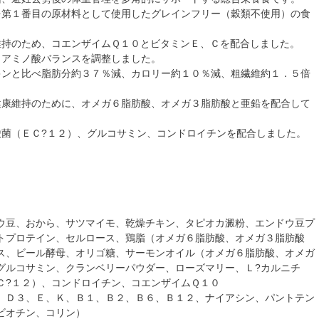
を第１番目の原材料として使用したグレインフリー（穀類不使用）の食
維持のため、コエンザイムＱ１０とビタミンＥ、Ｃを配合しました。
とアミノ酸バランスを調整しました。
キンと比べ脂肪分約３７％減、カロリー約１０％減、粗繊維約１．５倍
健康維持のために、オメガ６脂肪酸、オメガ３脂肪酸と亜鉛を配合して
酸菌（ＥＣ?１２）、グルコサミン、コンドロイチンを配合しました。
ウ豆、おから、サツマイモ、乾燥チキン、タピオカ澱粉、エンドウ豆プ
トプロテイン、セルロース、鶏脂（オメガ６脂肪酸、オメガ３脂肪酸
ス、ビール酵母、オリゴ糖、サーモンオイル（オメガ６脂肪酸、オメガ
グルコサミン、クランベリーパウダー、ローズマリー、Ｌ?カルニチ
Ｃ?１２）、コンドロイチン、コエンザイムＱ１０
、Ｄ３、Ｅ、Ｋ、Ｂ１、Ｂ２、Ｂ６、Ｂ１２、ナイアシン、パントテン
ビオチン、コリン）