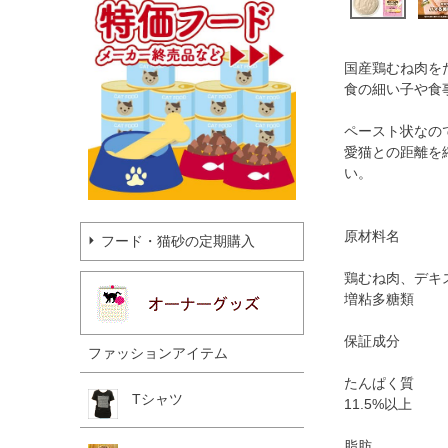
国産鶏むね肉を
食の細い子や食
ペースト状なの
愛猫との距離を
い。
原材料名
フード・猫砂の定期購入
鶏むね肉、デキス
増粘多糖類
保証成分
ファッションアイテム
たんぱく質
Tシャツ
11.5%以上
脂肪