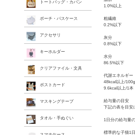
トートバッグ・カバン
1.0%以上
粗繊維
ポーチ・パスケース
0.2%以下
アクセサリ
灰分
0.8%以下
キーホルダー
水分
86.5%以下
クリアファイル・文具
代謝エネルギー
48kcal以上/100
ポストカード
9.6kcal以上/1本
給与量の目安
マスキングテープ
下記の表を目安
タオル・手ぬぐい
1日分の給与量
標準的な子猫1
スマホケース