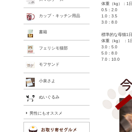
体重（kg）：1
0.5：2.0
カップ・キッチン用品
1.0：3.5
3.0：8.0
書籍
標準的な母猫1
体重（kg） ：1
3.0：5.0
フェリシモ猫部
5.0：8.0
7.0：10.0
モフサンド
小泉さよ
ぬいぐるみ
男性にもオススメ