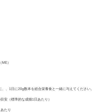
（ME）
g
に、、1日に20g数本を総合栄養食と一緒に与えてください。
の目安（標準的な成猫1日あたり）
日あたり