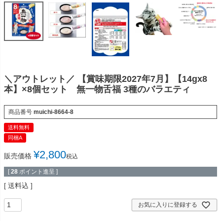
＼アウトレット／ 【賞味期限2027年7月】【14gx8
本】×8個セット 無一物舌福 3種のバラエティ
商品番号
muichi-8664-8
送料無料
同梱A
¥
2,800
販売価格
税込
[
28
ポイント進呈 ]
送料込
お気に入りに登録する