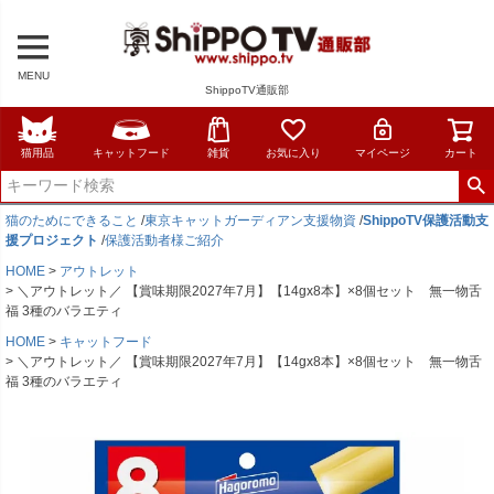
MENU
ShippoTV通販部
猫用品
キャットフード
雑貨
お気に入り
マイページ
カート
猫のためにできること
/
東京キャットガーディアン支援物資
/
ShippoTV保護活動支
援プロジェクト
/
保護活動者様ご紹介
HOME
アウトレット
＼アウトレット／ 【賞味期限2027年7月】【14gx8本】×8個セット 無一物舌
福 3種のバラエティ
HOME
キャットフード
＼アウトレット／ 【賞味期限2027年7月】【14gx8本】×8個セット 無一物舌
福 3種のバラエティ