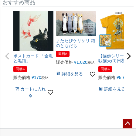
おすすめ商品
またたびケリケリ 猫
のともだち
同梱A
ポストカード 「金魚
【猫佛シリーズ】
と黒猫」
駄猫天(向日葵色)
販売価格
¥
1,020
税込
同梱A
同梱A
詳細を見る
販売価格
¥
170
販売価格
¥
5,940
税込
税
カートに入れ
詳細を見る
る
ペー