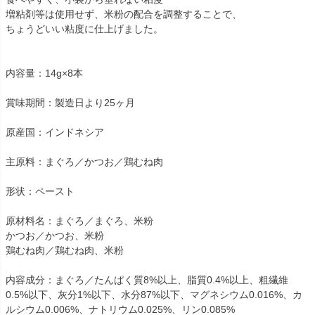
増粘剤等は使用せず、米粉の配合を調整することで、
ちょうどいい粘度に仕上げました。
内容量：14g×8本
賞味期間：製造日より25ヶ月
原産国：インドネシア
主原料：まぐろ／かつお／鶏むね肉
形状：ペースト
原材料名：まぐろ／まぐろ、米粉
かつお／かつお、米粉
鶏むね肉／鶏むね肉、米粉
内容成分：まぐろ／たんぱく質8%以上、脂質0.4%以上、粗繊維
0.5%以下、灰分1%以下、水分87%以下、マグネシウム0.016%、カ
ルシウム0.006%、ナトリウム0.025%、リン0.085%