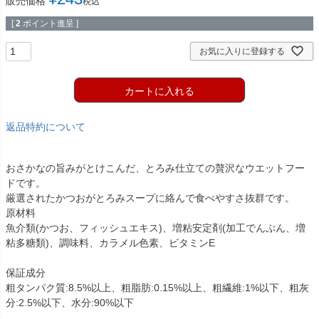
販売価格
税込
[
2
ポイント進呈 ]
お気に入りに登録する
カートに入れる
返品特約について
おさかなの旨みがとけこんだ、とろみ仕立ての贅沢なウエットフー
ドです。
厳選されたかつおがとろみスープに絡んで食べやすさ抜群です。
原材料
魚介類(かつお、フィッシュエキス)、増粘安定剤(加工でんぷん、増
粘多糖類)、調味料、カラメル色素、ビタミンE
保証成分
粗タンパク質:8.5%以上、粗脂肪:0.15%以上、粗繊維:1%以下、粗灰
分:2.5%以下、水分:90%以下