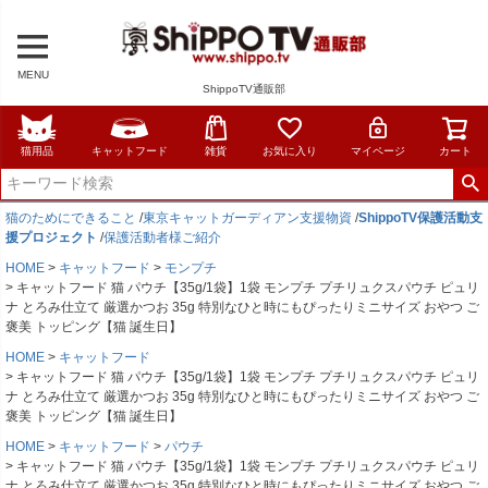
MENU
ShippoTV通販部
猫用品
キャットフード
雑貨
お気に入り
マイページ
カート
猫のためにできること
/
東京キャットガーディアン支援物資
/
ShippoTV保護活動支
援プロジェクト
/
保護活動者様ご紹介
HOME
キャットフード
モンプチ
キャットフード 猫 パウチ【35g/1袋】1袋 モンプチ プチリュクスパウチ ピュリ
ナ とろみ仕立て 厳選かつお 35g 特別なひと時にもぴったりミニサイズ おやつ ご
褒美 トッピング【猫 誕生日】
HOME
キャットフード
キャットフード 猫 パウチ【35g/1袋】1袋 モンプチ プチリュクスパウチ ピュリ
ナ とろみ仕立て 厳選かつお 35g 特別なひと時にもぴったりミニサイズ おやつ ご
褒美 トッピング【猫 誕生日】
HOME
キャットフード
パウチ
キャットフード 猫 パウチ【35g/1袋】1袋 モンプチ プチリュクスパウチ ピュリ
ナ とろみ仕立て 厳選かつお 35g 特別なひと時にもぴったりミニサイズ おやつ ご