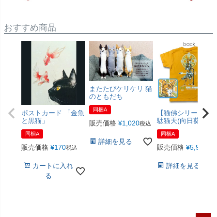
おすすめ商品
またたびケリケリ 猫
のともだち
同梱A
ポストカード 「金魚
【猫佛シリーズ】
と黒猫」
駄猫天(向日葵色)
販売価格
¥
1,020
税込
同梱A
同梱A
詳細を見る
販売価格
¥
170
販売価格
¥
5,940
税込
税
カートに入れ
詳細を見る
る