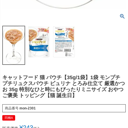
キャットフード 猫 パウチ【35g/1袋】1袋 モンプチ
プチリュクスパウチ ピュリナ とろみ仕立て 厳選かつ
お 35g 特別なひと時にもぴったりミニサイズ おやつ
ご褒美 トッピング【猫 誕生日】
商品番号
mon-2301
同梱A
¥
243