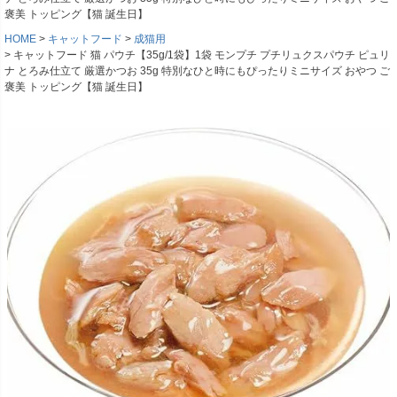
褒美 トッピング【猫 誕生日】
HOME
キャットフード
成猫用
キャットフード 猫 パウチ【35g/1袋】1袋 モンプチ プチリュクスパウチ ピュリ
ナ とろみ仕立て 厳選かつお 35g 特別なひと時にもぴったりミニサイズ おやつ ご
褒美 トッピング【猫 誕生日】