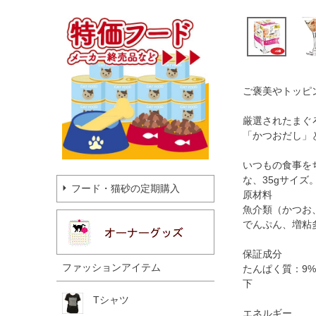
ご褒美やトッピ
厳選されたまぐ
「かつおだし」
いつもの食事を
な、35gサイズ
フード・猫砂の定期購入
原材料
魚介類（かつお
でんぷん、増粘
保証成分
ファッションアイテム
たんぱく質：9%
下
Tシャツ
エネルギー