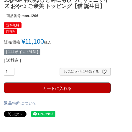
ズ おやつ ご褒美 トッピング【猫 誕生日】
商品番号
mon-1206
送料無料
同梱A
¥
11,100
販売価格
税込
[
111
ポイント進呈 ]
送料込
お気に入りに登録する
カートに入れる
返品特約について