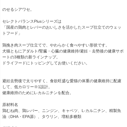
のせるシアワセ。
セレクトバランスPlusシリーズは
「国産の鶏肉とレバーのおいしさを活かしたスープ仕立てのウェッ
トフード」
鶏挽き肉スープ仕立てで、やわらかく食べやすい形状です。
犬猫ともにアダルト/腎臓・心臓の健康維持/避妊・去勢後の健康サポ
ートの3種類の新ラインナップ。
ドライフードにトッピングしてお使いください。
避妊去勢後で太りやすく、食欲旺盛な愛猫の体重の健康維持に配慮
して、低カロリー※1設計。
健康維持のためにL-カルニチンを配合。
原材料名
鶏むね肉、鶏レバー、ニンジン、キャベツ、L-カル二チン、精製魚
油（DHA・EPA源）、タウリン、増粘多糖類