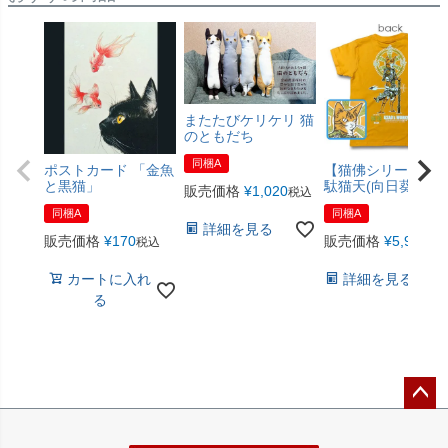
またたびケリケリ 猫
のともだち
同梱A
ポストカード 「金魚
【猫佛シリーズ】
と黒猫」
駄猫天(向日葵色)
販売価格
¥
1,020
税込
同梱A
同梱A
詳細を見る
販売価格
¥
170
販売価格
¥
5,940
税込
税
カートに入れ
詳細を見る
る
ペー
ジト