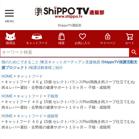
MENU
ShippoTV通販部
猫用品
キャットフード
雑貨
お気に入り
マイページ
カート
猫のためにできること
/
東京キャットガーディアン支援物資
/
ShippoTV保護活動支
援プロジェクト
/
保護活動者様ご紹介
HOME
キャットフード
キャットフード ４０ｇ 15個 セレクトバランスPlus鶏挽き肉スープ仕立てむね
肉＆レバー避妊・去勢後の健康サポート１０ヶ月～ 子猫・成猫用
HOME
キャットフード
子猫用
キャットフード ４０ｇ 15個 セレクトバランスPlus鶏挽き肉スープ仕立てむね
肉＆レバー避妊・去勢後の健康サポート１０ヶ月～ 子猫・成猫用
HOME
キャットフード
成猫用
キャットフード ４０ｇ 15個 セレクトバランスPlus鶏挽き肉スープ仕立てむね
肉＆レバー避妊・去勢後の健康サポート１０ヶ月～ 子猫・成猫用