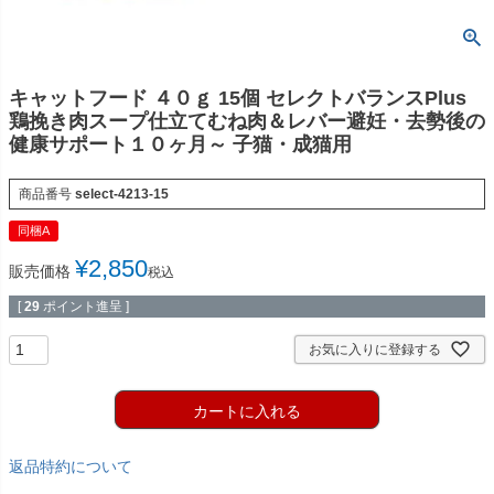
キャットフード ４０ｇ 15個 セレクトバランスPlus
鶏挽き肉スープ仕立てむね肉＆レバー避妊・去勢後の
健康サポート１０ヶ月～ 子猫・成猫用
商品番号
select-4213-15
同梱A
¥
2,850
販売価格
税込
[
29
ポイント進呈 ]
お気に入りに登録する
カートに入れる
返品特約について