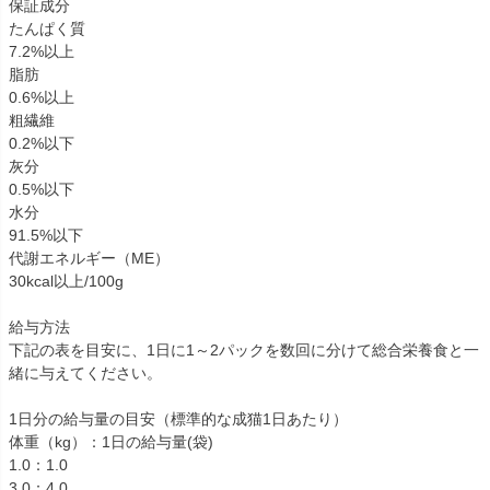
保証成分
たんぱく質
7.2%以上
脂肪
0.6%以上
粗繊維
0.2%以下
灰分
0.5%以下
水分
91.5%以下
代謝エネルギー（ME）
30kcal以上/100g
給与方法
下記の表を目安に、1日に1～2パックを数回に分けて総合栄養食と一
緒に与えてください。
1日分の給与量の目安（標準的な成猫1日あたり）
体重（kg）：1日の給与量(袋)
1.0：1.0
3.0：4.0