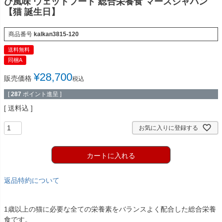
び風味 ウェットフード 総合栄養食 マースジャパン
【猫 誕生日】
商品番号
kalkan3815-120
送料無料
同梱A
¥
28,700
販売価格
税込
[
287
ポイント進呈 ]
送料込
お気に入りに登録する
カートに入れる
返品特約について
1歳以上の猫に必要な全ての栄養素をバランスよく配合した総合栄養
食です。