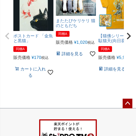
またたびケリケリ 猫
のともだち
同梱A
ポストカード 「金魚
【猫佛シリーズ】
と黒猫」
駄猫天(向日葵色)
販売価格
¥
1,020
税込
同梱A
同梱A
詳細を見る
販売価格
¥
170
販売価格
¥
5,940
税込
税
カートに入れ
詳細を見る
る
ペー
ジト
ップ
へ