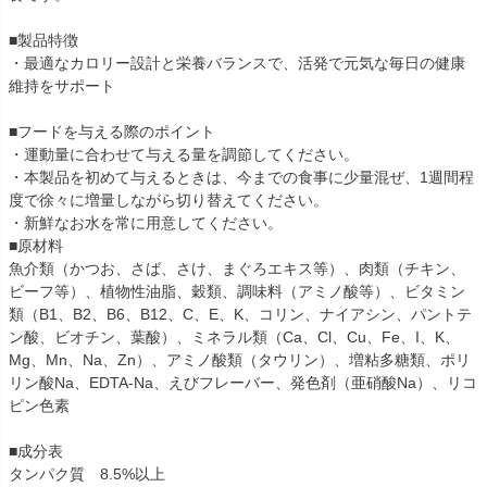
■製品特徴
・最適なカロリー設計と栄養バランスで、活発で元気な毎日の健康
維持をサポート
■フードを与える際のポイント
・運動量に合わせて与える量を調節してください。
・本製品を初めて与えるときは、今までの食事に少量混ぜ、1週間程
度で徐々に増量しながら切り替えてください。
・新鮮なお水を常に用意してください。
■原材料
魚介類（かつお、さば、さけ、まぐろエキス等）、肉類（チキン、
ビーフ等）、植物性油脂、穀類、調味料（アミノ酸等）、ビタミン
類（B1、B2、B6、B12、C、E、K、コリン、ナイアシン、パントテ
ン酸、ビオチン、葉酸）、ミネラル類（Ca、Cl、Cu、Fe、I、K、
Mg、Mn、Na、Zn）、アミノ酸類（タウリン）、増粘多糖類、ポリ
リン酸Na、EDTA-Na、えびフレーバー、発色剤（亜硝酸Na）、リコ
ピン色素
■成分表
タンパク質 8.5%以上