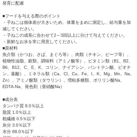
発育に配慮
■フードを与える際のポイント
・子ねこは個体差が大きいため、体重をまめに測定し、給与量を加
減してください。
・子ねこの成長に合わせて2～3回以上に分けて与えてください。
・新鮮なお水を常に用意してください。
■原材料
魚介類（かつお、さば、まぐろ等）、肉類（チキン、ビーフ等）、
植物性油脂、穀類、調味料（アミノ酸等）、ビタミン類（B1、B2、
B6、B12、C、E、K、コリン、ナイアシン、パントテン酸、ビオチ
ン、葉酸）、ミネラル類（Ca、Cl、Cu、Fe、I、K、Mg、Mn、Na、
Zn）、アミノ酸類（タウリン）、増粘多糖類、ポリリン酸Na、
EDTA-Na、発色剤（亜硝酸Na）
■成分表
タンパク質 8.0％以上
脂質 1.0％以上
粗繊維 0.5％以下
灰分 3.0％以下
水分 88.0％以下