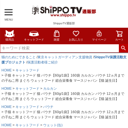
MENU
ShippoTV通販部
猫用品
キャットフード
雑貨
お気に入り
マイページ
カート
猫のためにできること
/
東京キャットガーディアン支援物資
/
ShippoTV保護活動支
援プロジェクト
/
保護活動者様ご紹介
HOME
キャットフード
子猫 キャットフード 猫 パウチ【60g/1袋】160袋 カルカン パウチ 12ヵ月まで
の子ねこ用 まぐろ ウェットフード 総合栄養食 マースジャパン【猫 誕生日】
HOME
キャットフード
カルカン
子猫 キャットフード 猫 パウチ【60g/1袋】160袋 カルカン パウチ 12ヵ月まで
の子ねこ用 まぐろ ウェットフード 総合栄養食 マースジャパン【猫 誕生日】
HOME
キャットフード
パウチ
子猫 キャットフード 猫 パウチ【60g/1袋】160袋 カルカン パウチ 12ヵ月まで
の子ねこ用 まぐろ ウェットフード 総合栄養食 マースジャパン【猫 誕生日】
HOME
キャットフード
ウェット(缶)