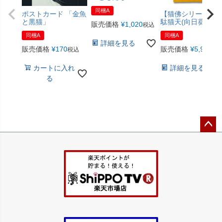
同梱A
ポストカード 「金魚
【猫佛シリーズ】
と黒猫」
駄猫天(向日葵色)
販売価格
¥
1,020
税込
同梱A
同梱A
詳細を見る
販売価格
¥
170
販売価格
¥
5,940
税込
税
カートに入れ
詳細を見る
る
ペー
ジト
ップ
へ