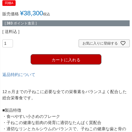
同梱A
¥
38,300
販売価格
税込
[
383
ポイント進呈 ]
送料込
お気に入りに登録する
カートに入れる
返品特約について
12ヵ月までの子ねこに必要な全ての栄養素をバランスよく配合した
総合栄養食です。
■製品特徴
・食べやすい小さめのフレーク
・子ねこの健康な筋肉の発育に適切なたんぱく質配合
・適切なリンとカルシウムのバランスで、子ねこの健康な歯と骨の