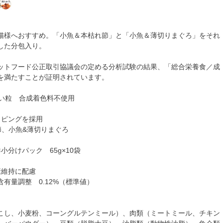
猫様へおすすめ。「小魚＆本枯れ節」と「小魚＆薄切りまぐろ」をそれ
した分包入り。
ットフード公正取引協議会の定める分析試験の結果、「総合栄養食／成
を満たすことが証明されています。
いい粒 合成着色料不使用
ッピングを採用
節、小魚&薄切りまぐろ
小分けパック 65g×10袋
康維持に配慮
有量調整 0.12%（標準値）
こし、小麦粉、コーングルテンミール）、肉類（ミートミール、チキン