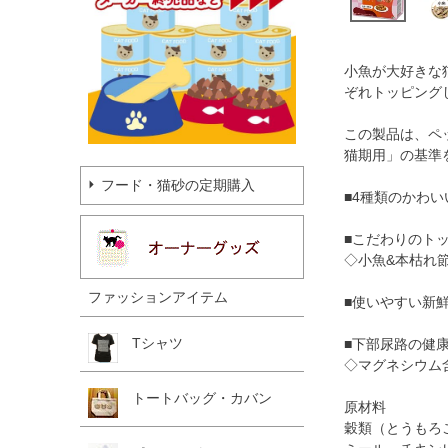
小魚が大好きな
ぞれトッピング
この製品は、ペ
猫期用」の基準
フード・猫砂の定期購入
■4種類のかわ
■こだわりのト
◇小魚&本枯れ
ファッションアイテム
■使いやすい新鮮
Tシャツ
■下部尿路の健
◇マグネシウム含
トートバッグ・カバン
原材料
穀類（とうもろ