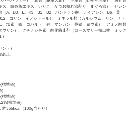
レバーパウダー）、豆類（脱脂大豆）、油脂類（動物性油脂）、魚介類
キス、白身魚エキス、いりこ、かつお枯れ節削り、まぐろ節）、セレン
（A、D3、E、K3、B1、B2、パントテン酸、ナイアシン、B6、葉
B12、コリン、イノシトール）、ミネラル類（カルシウム、リン、ナト
ム、塩素、鉄、コバルト、銅、マンガン、亜鉛、ヨウ素）、アミノ酸類
タウリン）、クチナシ色素、酸化防止剤（ローズマリー抽出物、ミック
ル）
セント）
5%以上
下
%(標準値)
値)
%(標準値)
12%(標準値)
365kcal（100g当たり）