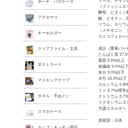
ミール、チキン
ポーチ・パスケース
（フィッシュエ
酵母、ビタミン類
アクセサリ
酸、ビオチン、
リウム、カリウ
（メチオニン、
キーホルダー
ストコフェロー
成分（重量パー
クリアファイル・文具
たんぱく質 27.
脂質 9.0%以上
ポストカード
粗繊維 3.5%以
灰分 9.0%以下
水分 10.0%以下
マスキングテープ
カルシウム 0.8
リン 0.7%(標準
タオル・手ぬぐい
ナトリウム 0.7
マグネシウム 0.
代謝エネルギー：約
スマホケース
原産国：日本
カップ・キッチン用品