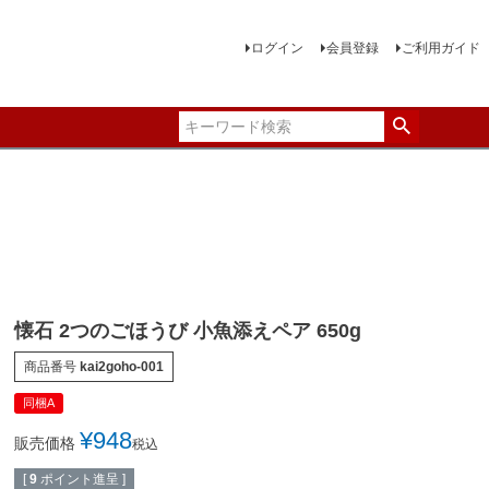
ログイン
会員登録
ご利用ガイド
懐石 2つのごほうび 小魚添えペア 650g
商品番号
kai2goho-001
同梱A
¥
948
販売価格
税込
[
9
ポイント進呈 ]