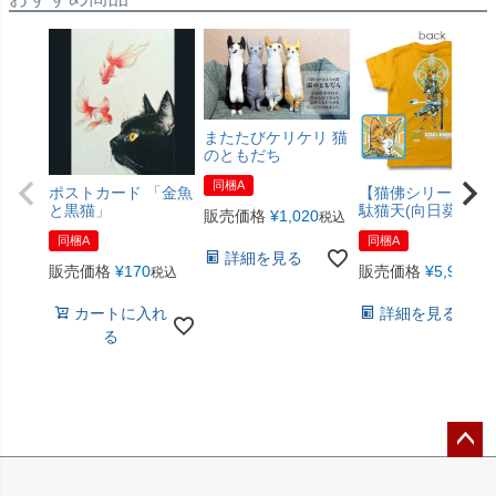
またたびケリケリ 猫
のともだち
同梱A
ポストカード 「金魚
【猫佛シリーズ】
と黒猫」
駄猫天(向日葵色)
販売価格
¥
1,020
税込
同梱A
同梱A
詳細を見る
販売価格
¥
170
販売価格
¥
5,940
税込
税
カートに入れ
詳細を見る
る
ペー
ジト