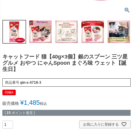
キャットフード 猫【40g×3個】銀のスプーン 三ツ星
グルメ おやつ にゃんSpoon まぐろ味 ウェット【誕
生日】
商品番号
gin-s-4718-3
同梱A
¥
1,485
販売価格
税込
[
15
ポイント進呈 ]
お気に入りに登録する