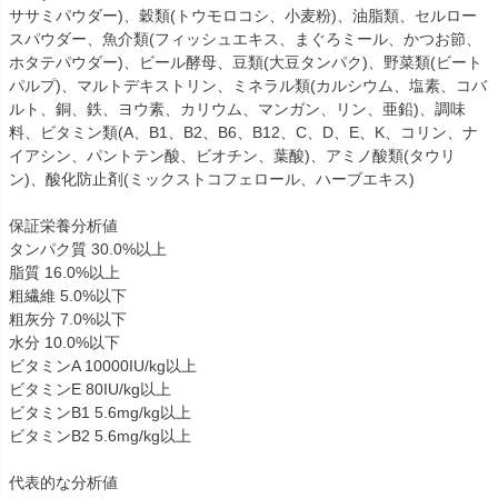
ササミパウダー)、穀類(トウモロコシ、小麦粉)、油脂類、セルロー
スパウダー、魚介類(フィッシュエキス、まぐろミール、かつお節、
ホタテパウダー)、ビール酵母、豆類(大豆タンパク)、野菜類(ビート
パルプ)、マルトデキストリン、ミネラル類(カルシウム、塩素、コバ
ルト、銅、鉄、ヨウ素、カリウム、マンガン、リン、亜鉛)、調味
料、ビタミン類(A、B1、B2、B6、B12、C、D、E、K、コリン、ナ
イアシン、パントテン酸、ビオチン、葉酸)、アミノ酸類(タウリ
ン)、酸化防止剤(ミックストコフェロール、ハーブエキス)
保証栄養分析値
タンパク質 30.0%以上
脂質 16.0%以上
粗繊維 5.0%以下
粗灰分 7.0%以下
水分 10.0%以下
ビタミンA 10000IU/kg以上
ビタミンE 80IU/kg以上
ビタミンB1 5.6mg/kg以上
ビタミンB2 5.6mg/kg以上
代表的な分析値