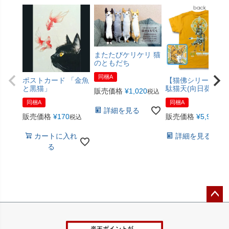
またたびケリケリ 猫
のともだち
同梱A
ポストカード 「金魚
【猫佛シリーズ】
と黒猫」
駄猫天(向日葵色)
販売価格
¥
1,020
税込
同梱A
同梱A
詳細を見る
販売価格
¥
170
販売価格
¥
5,940
税込
税
カートに入れ
詳細を見る
る
ペー
ジト