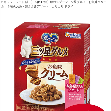
キャットフード 猫 【180g×12個】銀のスプーン三ツ星グルメ お魚味クリー
ム ３種のお魚・鶏ささみアソート カリカリ ドライ