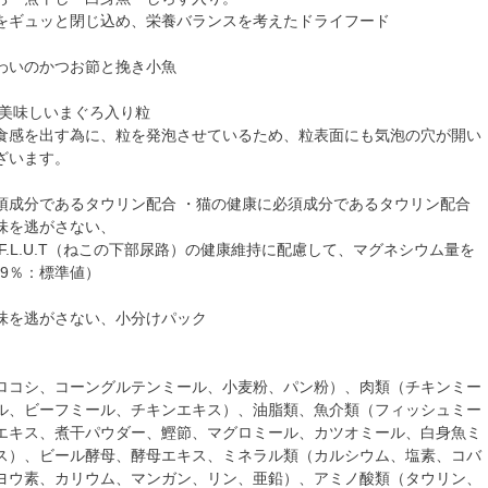
をギュッと閉じ込め、栄養バランスを考えたドライフード
わいのかつお節と挽き小魚
 美味しいまぐろ入り粒
食感を出す為に、粒を発泡させているため、粒表面にも気泡の穴が開い
ざいます。
須成分であるタウリン配合 ・猫の健康に必須成分であるタウリン配合
味を逃がさない、
F.L.U.T（ねこの下部尿路）の健康維持に配慮して、マグネシウム量を
09％：標準値）
味を逃がさない、小分けパック
ロコシ、コーングルテンミール、小麦粉、パン粉）、肉類（チキンミー
ル、ビーフミール、チキンエキス）、油脂類、魚介類（フィッシュミー
エキス、煮干パウダー、鰹節、マグロミール、カツオミール、白身魚ミ
ス）、ビール酵母、酵母エキス、ミネラル類（カルシウム、塩素、コバ
ヨウ素、カリウム、マンガン、リン、亜鉛）、アミノ酸類（タウリン、