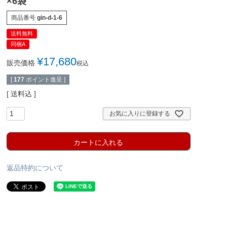
×6袋
商品番号
gin-d-1-6
送料無料
同梱A
¥
17,680
販売価格
税込
[
177
ポイント進呈 ]
送料込
お気に入りに登録する
カートに入れる
返品特約について