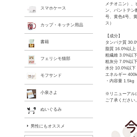
メチオニン）、ビ
スマホケース
ン、パントテン
号、黄色4号、
ス）
カップ・キッチン用品
【成分】
書籍
タンパク質 30.
脂質 16.0%以上
粗繊維 3.0%以
フェリシモ猫部
粗灰分 7.0%以
水分 10.0%以下
エネルギー 400k
モフサンド
・内容量 1.5kg
小泉さよ
※リニューアル
ご了承ください
ぬいぐるみ
男性にもオススメ