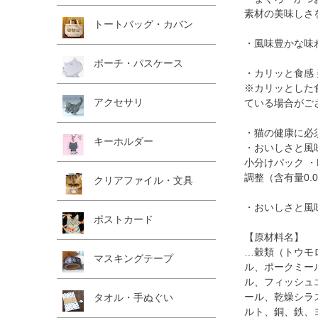
素材の美味しさ
トートバッグ・カバン
・風味豊かな味
ポーチ・パスケース
・カリッと食感
※カリッとした
アクセサリ
ている場合がご
・猫の健康に必
キーホルダー
・おいしさと風
小分けパック ・
調整（含有量0.
クリアファイル・文具
・おいしさと風
ポストカード
【原材料名】
…穀類（トウモ
マスキングテープ
ル、ポークミー
ル、フィッシュ
ール、乾燥シラ
タオル・手ぬぐい
ルト、銅、鉄、