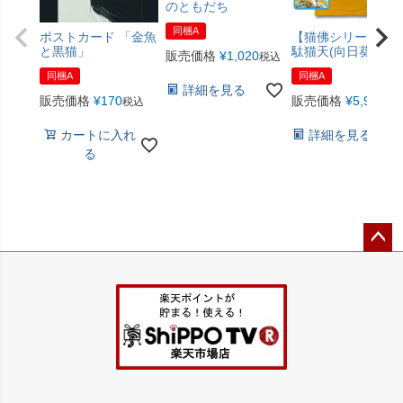
のともだち
同梱A
ポストカード 「金魚
【猫佛シリーズ】
と黒猫」
駄猫天(向日葵色)
販売価格
¥
1,020
税込
同梱A
同梱A
詳細を見る
販売価格
¥
170
販売価格
¥
5,940
税込
税
カートに入れ
詳細を見る
る
ペー
ジト
ップ
へ