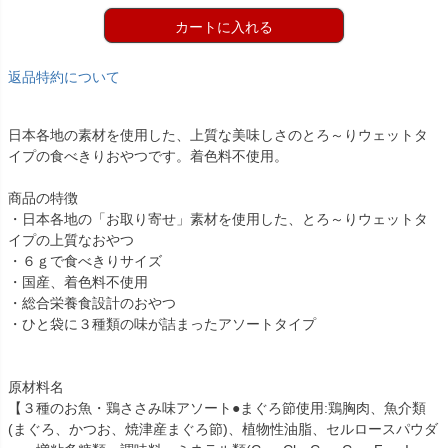
カートに入れる
返品特約について
日本各地の素材を使用した、上質な美味しさのとろ～りウェットタ
イプの食べきりおやつです。着色料不使用。
商品の特徴
・日本各地の「お取り寄せ」素材を使用した、とろ～りウェットタ
イプの上質なおやつ
・６ｇで食べきりサイズ
・国産、着色料不使用
・総合栄養食設計のおやつ
・ひと袋に３種類の味が詰まったアソートタイプ
原材料名
【３種のお魚・鶏ささみ味アソート●まぐろ節使用:鶏胸肉、魚介類
(まぐろ、かつお、焼津産まぐろ節)、植物性油脂、セルロースパウダ