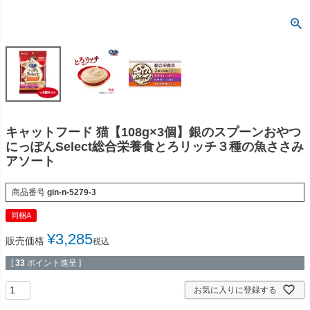
キャットフード 猫【108g×3個】銀のスプーンおやつ
にっぽんSelect総合栄養食とろリッチ３種の魚ささみ
アソート
商品番号
gin-n-5279-3
同梱A
¥
3,285
販売価格
税込
[
33
ポイント進呈 ]
お気に入りに登録する