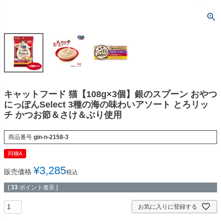
キャットフード 猫【108g×3個】銀のスプーン おやつ
にっぽんSelect 3種の海の味わいアソート とろリッ
チ かつお節＆さけ＆ぶり使用
商品番号
gin-n-2158-3
同梱A
¥
3,285
販売価格
税込
[
33
ポイント進呈 ]
お気に入りに登録する