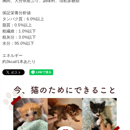
胸肉、大分県産ぶり、調味料、増粘多糖類
保証栄養分析値
タンパク質：6.0%以上
脂質：0.5%以上
粗繊維：1.0%以下
粗灰分：3.0%以下
水分：95.0%以下
エネルギー
約3kcal/1本あたり