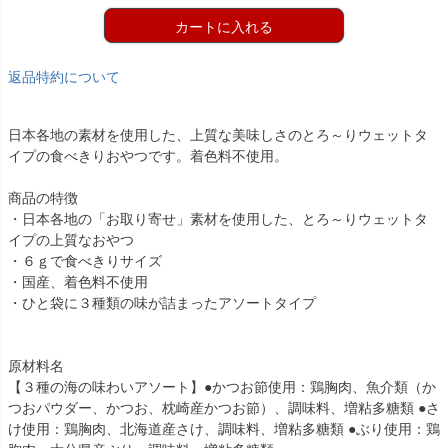
カートに入れる
返品特約について
日本各地の素材を使用した、上質な美味しさのとろ～りウェットタ
イプの食べきりおやつです。着色料不使用。
商品の特徴
・日本各地の「お取り寄せ」素材を使用した、とろ～りウェットタ
イプの上質なおやつ
・６ｇで食べきりサイズ
・国産、着色料不使用
・ひと袋に３種類の味が詰まったアソートタイプ
原材料名
【３種の海の味わいアソート】●かつお節使用：鶏胸肉、魚介類（か
つおパウダー、かつお、枕崎産かつお節）、調味料、増粘多糖類 ●さ
け使用：鶏胸肉、北海道産さけ、調味料、増粘多糖類 ●ぶり使用：鶏