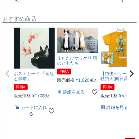
おすすめ商品
またたびケリケリ 猫
のともだち
同梱A
ポストカード 「金魚
【猫佛シリーズ】
と黒猫」
駄猫天(向日葵色)
販売価格
¥
1,020
税込
同梱A
同梱A
詳細を見る
販売価格
¥
170
販売価格
¥
5,940
税込
税
カートに入れ
詳細を見る
る