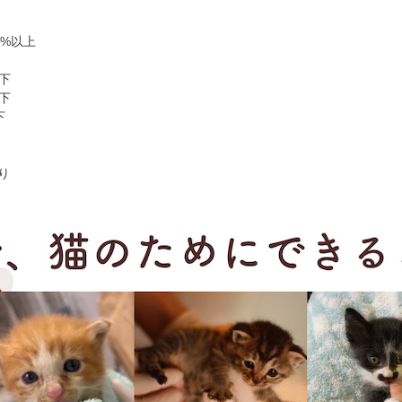
0%以上
以下
以下
下
たり