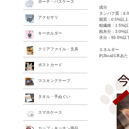
ポーチ・パスケース
成分
タンパク質：6.
アクセサリ
脂質：0.5%以上
粗繊維：1.5%
粗灰分：3.0%
キーホルダー
水分：95.0%以
クリアファイル・文具
エネルギー
約3kcal/1本あ
ポストカード
マスキングテープ
タオル・手ぬぐい
スマホケース
カップ・キッチン用品