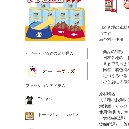
日本各地の素材
つです。
着色料不使用。
商品の特徴
フード・猫砂の定期購入
・日本各地の「
・６ｇで食べき
・国産、着色料
・毛づくろい等
・ひと袋に３種
ファッションアイテム
原材料名
Tシャツ
【３種のお魚味
焼津産まぐろ節
使用:鶏胸肉、
トートバッグ・カバン
（食物繊維源）
物繊維源）、魚