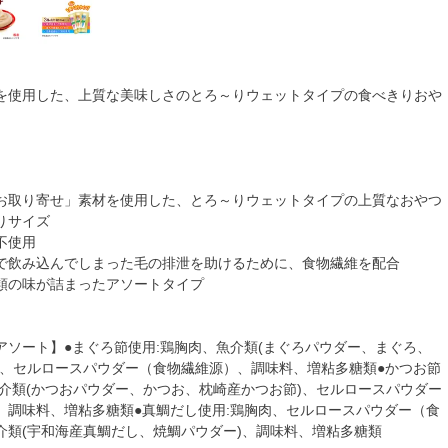
を使用した、上質な美味しさのとろ～りウェットタイプの食べきりおや
お取り寄せ」素材を使用した、とろ～りウェットタイプの上質なおやつ
りサイズ
不使用
で飲み込んでしまった毛の排泄を助けるために、食物繊維を配合
類の味が詰まったアソートタイプ
アソート】●まぐろ節使用:鶏胸肉、魚介類(まぐろパウダー、まぐろ、
)、セルロースパウダー（食物繊維源）、調味料、増粘多糖類●かつお節
魚介類(かつおパウダー、かつお、枕崎産かつお節)、セルロースパウダー
、調味料、増粘多糖類●真鯛だし使用:鶏胸肉、セルロースパウダー（食
介類(宇和海産真鯛だし、焼鯛パウダー)、調味料、増粘多糖類