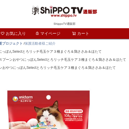
ShippoTV通販部
お気に入り
マイページ
カート
検索
支援プロジェクト
/
保護活動者様ご紹介
つにっぽんSelectとろリッチ毛玉ケア３種まぐろ＆鶏ささみ＆ほたて
銀のスプーンおやつにっぽんSelectとろリッチ毛玉ケア３種まぐろ＆鶏ささみ＆ほたて
ーンおやつにっぽんSelectとろリッチ毛玉ケア３種まぐろ＆鶏ささみ＆ほたて