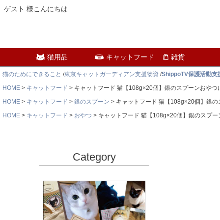
ゲスト 様こんにちは
猫用品
キャットフード
雑貨
猫のためにできること
/
東京キャットガーディアン支援物資
/
ShippoTV保護活動
HOME
キャットフード
キャットフード 猫【108g×20個】銀のスプーンおや
HOME
キャットフード
銀のスプーン
キャットフード 猫【108g×20個】
HOME
キャットフード
おやつ
キャットフード 猫【108g×20個】銀のスプ
Category