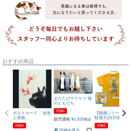
おすすめ商品
またたびケリケリ 猫
のともだち
同梱A
ポストカード 「金魚
【猫佛シリーズ】
と黒猫」
駄猫天(向日葵色)
販売価格
¥
1,020
税込
同梱A
同梱A
詳細を見る