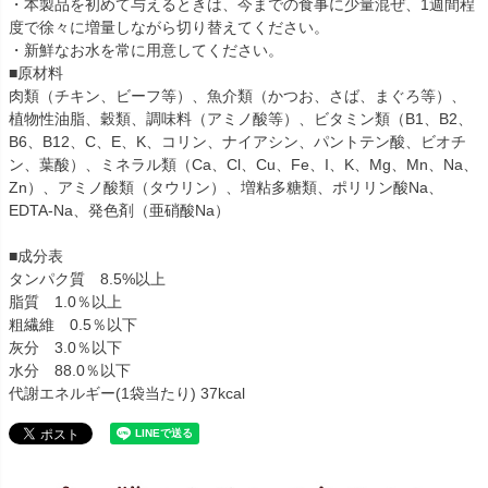
・本製品を初めて与えるときは、今までの食事に少量混ぜ、1週間程
度で徐々に増量しながら切り替えてください。
・新鮮なお水を常に用意してください。
■原材料
肉類（チキン、ビーフ等）、魚介類（かつお、さば、まぐろ等）、
植物性油脂、穀類、調味料（アミノ酸等）、ビタミン類（B1、B2、
B6、B12、C、E、K、コリン、ナイアシン、パントテン酸、ビオチ
ン、葉酸）、ミネラル類（Ca、Cl、Cu、Fe、I、K、Mg、Mn、Na、
Zn）、アミノ酸類（タウリン）、増粘多糖類、ポリリン酸Na、
EDTA-Na、発色剤（亜硝酸Na）
■成分表
タンパク質 8.5%以上
脂質 1.0％以上
粗繊維 0.5％以下
灰分 3.0％以下
水分 88.0％以下
代謝エネルギー(1袋当たり) 37kcal