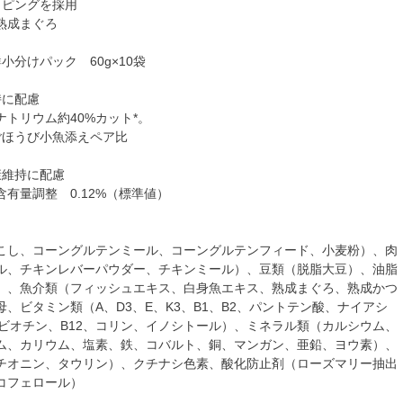
ッピングを採用
熟成まぐろ
小分けパック 60g×10袋
持に配慮
ナトリウム約40%カット*。
ごほうび小魚添えペア比
康維持に配慮
有量調整 0.12%（標準値）
こし、コーングルテンミール、コーングルテンフィード、小麦粉）、肉
ル、チキンレバーパウダー、チキンミール）、豆類（脱脂大豆）、油脂
）、魚介類（フィッシュエキス、白身魚エキス、熟成まぐろ、熟成かつ
、ビタミン類（A、D3、E、K3、B1、B2、パントテン酸、ナイアシ
、ビオチン、B12、コリン、イノシトール）、ミネラル類（カルシウム、
ム、カリウム、塩素、鉄、コバルト、銅、マンガン、亜鉛、ヨウ素）、
チオニン、タウリン）、クチナシ色素、酸化防止剤（ローズマリー抽出
コフェロール）