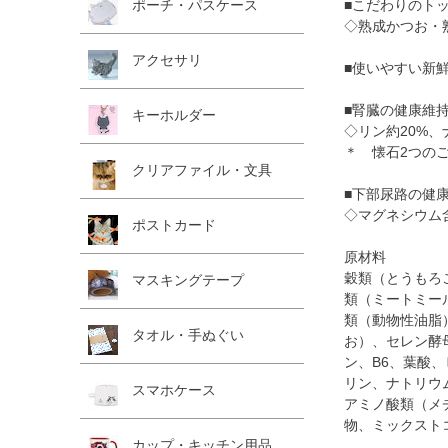
■こだわりのト
ポーチ・パスケース
◇熟成かつお・
アクセサリ
■使いやすい新鮮
■腎臓の健康維
キーホルダー
◇リン約20%、
＊ 懐石2つの
クリアファイル・文具
■下部尿路の健
◇マグネシウム含
ポストカード
原材料
穀類（とうもろ
マスキングテープ
類（ミートミー
類（動物性油脂
タオル・手ぬぐい
お）、セレン酵母
ン、B6、葉酸
リン、ナトリウ
スマホケース
アミノ酸類（メ
物、ミックスト
カップ・キッチン用品