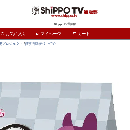
ShippoTV通販部
お気に入り
マイページ
カート
検索
支援プロジェクト
/
保護活動者様ご紹介