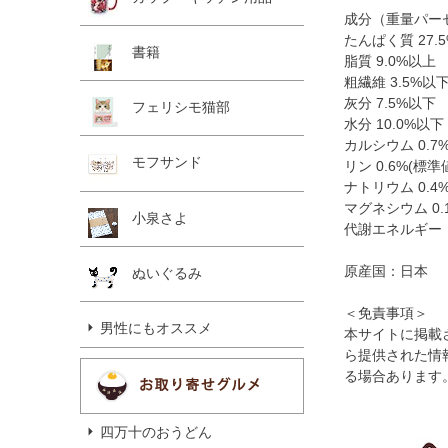
成分（重量パー
たんぱく質 27.
書籍
脂質 9.0%以上
粗繊維 3.5%以
灰分 7.5%以下
フェリシモ猫部
水分 10.0%以下
カルシウム 0.7
モフサンド
リン 0.6%(標準
ナトリウム 0.4
マグネシウム 0.
小泉さよ
代謝エネルギー：約
原産国：日本
ぬいぐるみ
＜免責事項＞
男性にもオススメ
本サイトに掲載
ら提供された情
る場合あります
四万十のおうどん