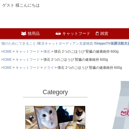
ゲスト 様こんにちは
猫用品
キャットフード
雑貨
猫のためにできること
/
東京キャットガーディアン支援物資
/
ShippoTV保護活動
HOME
キャットフード
懐石
懐石 2つのごほうび 腎臓の健康維持 600g
HOME
キャットフード
懐石 2つのごほうび 腎臓の健康維持 600g
HOME
キャットフード
ドライ
懐石 2つのごほうび 腎臓の健康維持 600g
Category