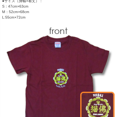
●サイズ（身幅×着丈）：
S：47cm×63cm
M：52cm×68cm
L:55cm×72cm