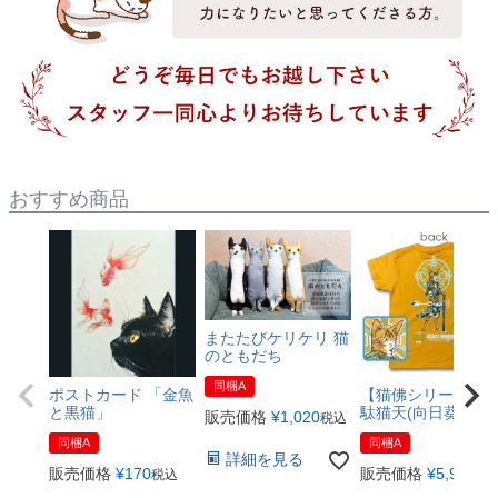
おすすめ商品
またたびケリケリ 猫
のともだち
同梱A
ポストカード 「金魚
【猫佛シリーズ】
と黒猫」
駄猫天(向日葵色)
販売価格
¥
1,020
税込
同梱A
同梱A
詳細を見る
販売価格
¥
170
販売価格
¥
5,940
税込
税