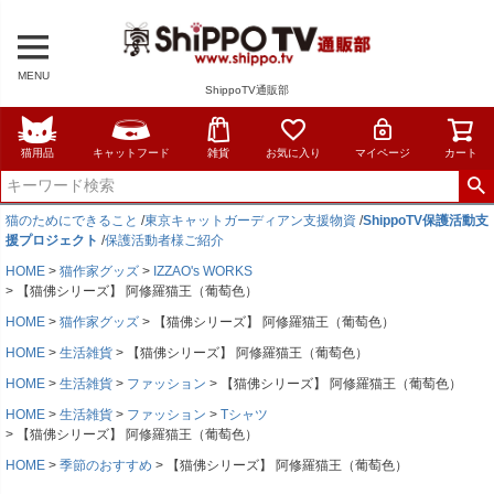
MENU
ShippoTV通販部
猫用品
キャットフード
雑貨
お気に入り
マイページ
カート
猫のためにできること
/
東京キャットガーディアン支援物資
/
ShippoTV保護活動支
援プロジェクト
/
保護活動者様ご紹介
HOME
猫作家グッズ
IZZAO's WORKS
【猫佛シリーズ】 阿修羅猫王（葡萄色）
HOME
猫作家グッズ
【猫佛シリーズ】 阿修羅猫王（葡萄色）
HOME
生活雑貨
【猫佛シリーズ】 阿修羅猫王（葡萄色）
HOME
生活雑貨
ファッション
【猫佛シリーズ】 阿修羅猫王（葡萄色）
HOME
生活雑貨
ファッション
Tシャツ
【猫佛シリーズ】 阿修羅猫王（葡萄色）
HOME
季節のおすすめ
【猫佛シリーズ】 阿修羅猫王（葡萄色）