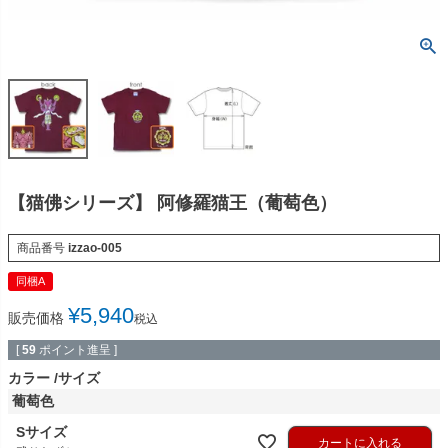
【猫佛シリーズ】 阿修羅猫王（葡萄色）
商品番号
izzao-005
同梱A
¥
5,940
販売価格
税込
[
59
ポイント進呈 ]
カラー
サイズ
葡萄色
Sサイズ
カートに入れる