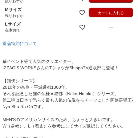
残りわずか
Mサイズ
カートに入れる
残りわずか
Lサイズ
—
在庫切れ
返品特約について
猫イベント等で人気のクリエイター、
IZZAO'S WORKSさんのTシャツがShippoTV通販部に登場！
【猫佛シリーズ】
2010年の奈良・平城遷都1300年。
それを記念した猫の仏様＝猫佛（Neko-Hotoke）シリーズ。
第二弾は日本で恐らく最も人気の仏像をモチーフにした阿修羅猫王-
Nya Shu Ra Ohです。
MEN'Sのアメリカンサイズのため、ちょっと大きいです。
W（身幅）、L（着丈）を参考にしてサイズ選択してください。