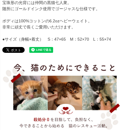
宝珠形の光背には仲間の黒猫七人衆。
随所にゴールドインク使用でゴージャスな仕様です。
ボディは100%コットンの6.2ozヘビーウェイト。
非常に頑丈で長くご愛用いただけます。
●サイズ（身幅×着丈） S：47×65 M：52×70 L：55×74