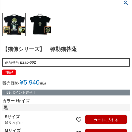
【猫佛シリーズ】 弥勒猫菩薩
商品番号
izzao-002
同梱A
¥
5,940
販売価格
税込
[
59
ポイント進呈 ]
カラー
サイズ
黒
Sサイズ
カートに入れる
残りわずか
Mサイズ