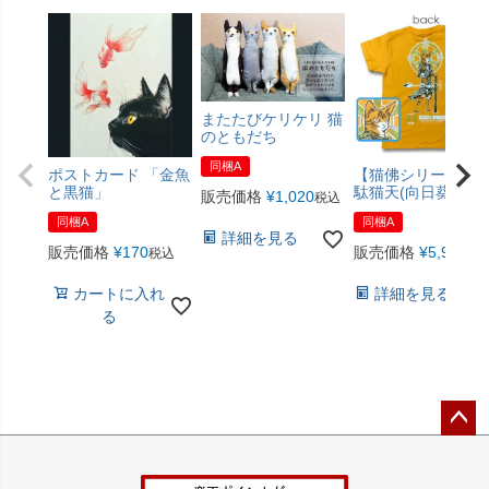
またたびケリケリ 猫
のともだち
同梱A
ポストカード 「金魚
【猫佛シリーズ】
と黒猫」
駄猫天(向日葵色)
販売価格
¥
1,020
税込
同梱A
同梱A
詳細を見る
販売価格
¥
170
販売価格
¥
5,940
税込
税
カートに入れ
詳細を見る
る
ペー
ジト