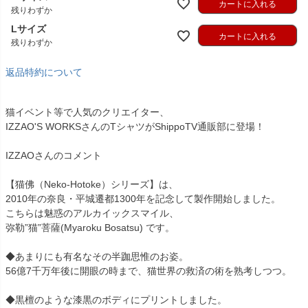
カートに入れる
残りわずか
Lサイズ
カートに入れる
残りわずか
返品特約について
猫イベント等で人気のクリエイター、
IZZAO'S WORKSさんのTシャツがShippoTV通販部に登場！
IZZAOさんのコメント
【猫佛（Neko-Hotoke）シリーズ】は、
2010年の奈良・平城遷都1300年を記念して製作開始しました。
こちらは魅惑のアルカイックスマイル、
弥勒”猫”菩薩(Myaroku Bosatsu) です。
◆あまりにも有名なその半跏思惟のお姿。
56億7千万年後に開眼の時まで、猫世界の救済の術を熟考しつつ。
◆黒檀のような漆黒のボディにプリントしました。