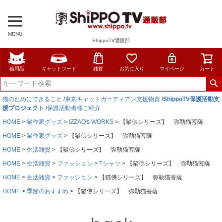
MENU
ShippoTV通販部
猫用品
キャットフード
雑貨
お気に入り
マイページ
カート
猫のためにできること
/
東京キャットガーディアン支援物資
/
ShippoTV保護活動支
援プロジェクト
/
保護活動者様ご紹介
HOME
猫作家グッズ
IZZAO's WORKS
【猫佛シリーズ】 弥勒猫菩薩
HOME
猫作家グッズ
【猫佛シリーズ】 弥勒猫菩薩
HOME
生活雑貨
【猫佛シリーズ】 弥勒猫菩薩
HOME
生活雑貨
ファッション
Tシャツ
【猫佛シリーズ】 弥勒猫菩薩
HOME
生活雑貨
ファッション
【猫佛シリーズ】 弥勒猫菩薩
HOME
季節のおすすめ
【猫佛シリーズ】 弥勒猫菩薩