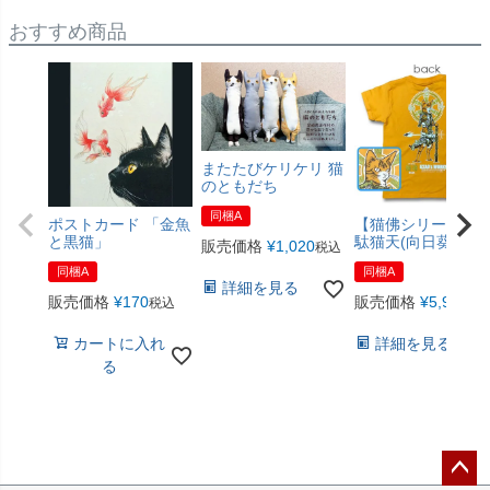
おすすめ商品
またたびケリケリ 猫
のともだち
同梱A
ポストカード 「金魚
【猫佛シリーズ】
と黒猫」
駄猫天(向日葵色)
販売価格
¥
1,020
税込
同梱A
同梱A
詳細を見る
販売価格
¥
170
販売価格
¥
5,940
税込
税
カートに入れ
詳細を見る
る