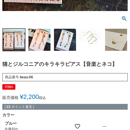
猫とジルコニアのキラキラピアス【音楽とネコ】
商品番号
beau-06
同梱A
¥
2,200
販売価格
税込
[
22
ポイント進呈 ]
カラー
ブルー
—
在庫切れ