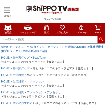
MENU
ShippoTV通販部
猫用品
キャットフード
雑貨
お気に入り
マイページ
カート
猫のためにできること
/
東京キャットガーディアン支援物資
/
ShippoTV保護活動支
援プロジェクト
/
保護活動者様ご紹介
HOME
猫作家グッズ
BeauTone
猫とジルコニアのキラキラピアス【音楽とネコ】
HOME
猫作家グッズ
猫とジルコニアのキラキラピアス【音楽とネコ】
HOME
生活雑貨
猫とジルコニアのキラキラピアス【音楽とネコ】
HOME
生活雑貨
ファッション
猫とジルコニアのキラキラピアス【音楽とネコ】
HOME
生活雑貨
ファッション
アクセサリ
猫とジルコニアのキラキラピアス【音楽とネコ】
HOME
季節のおすすめ
猫とジルコニアのキラキラピアス【音楽とネコ】