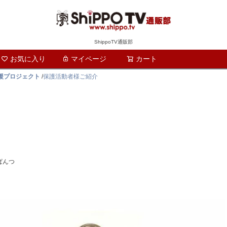
ShippoTV通販部
お気に入り
マイページ
カート
検索
支援プロジェクト
/
保護活動者様ご紹介
ぱんつ