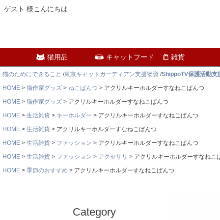
ゲスト 様こんにちは
猫用品
キャットフード
雑貨
猫のためにできること
/
東京キャットガーディアン支援物資
/
ShippoTV保護活動
HOME
猫作家グッズ
ねこぱんつ
アクリルキーホルダーすなねこぱんつ
HOME
猫作家グッズ
アクリルキーホルダーすなねこぱんつ
HOME
生活雑貨
キーホルダー
アクリルキーホルダーすなねこぱんつ
HOME
生活雑貨
アクリルキーホルダーすなねこぱんつ
HOME
生活雑貨
ファッション
アクリルキーホルダーすなねこぱんつ
HOME
生活雑貨
ファッション
アクセサリ
アクリルキーホルダーすなねこ
HOME
季節のおすすめ
アクリルキーホルダーすなねこぱんつ
Category