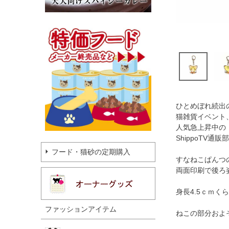
ひとめぼれ続出
猫雑貨イベント
人気急上昇中の
ShippoTV通販部
フード・猫砂の定期購入
すなねこぱんつ
両面印刷で後ろ
身長4.5ｃｍ
ファッションアイテム
ねこの部分およそ縦