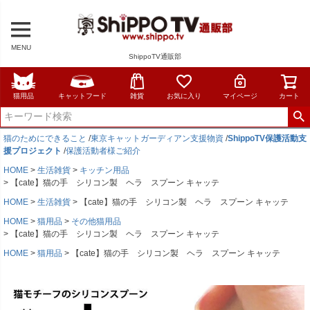
MENU
ShippoTV通販部
猫用品
キャットフード
雑貨
お気に入り
マイページ
カート
猫のためにできること
/
東京キャットガーディアン支援物資
/
ShippoTV保護活動支
援プロジェクト
/
保護活動者様ご紹介
HOME
生活雑貨
キッチン用品
【cate】猫の手 シリコン製 ヘラ スプーン キャッテ
HOME
生活雑貨
【cate】猫の手 シリコン製 ヘラ スプーン キャッテ
HOME
猫用品
その他猫用品
【cate】猫の手 シリコン製 ヘラ スプーン キャッテ
HOME
猫用品
【cate】猫の手 シリコン製 ヘラ スプーン キャッテ