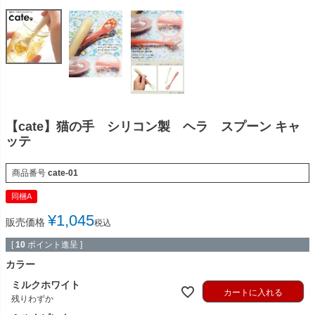
【cate】猫の手 シリコン製 ヘラ スプーン キャ
ッテ
商品番号
cate-01
同梱A
¥
1,045
販売価格
税込
[
10
ポイント進呈 ]
カラー
ミルクホワイト
カートに入れる
残りわずか