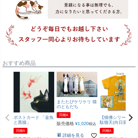
おすすめ商品
またたびケリケリ 猫
のともだち
同梱A
ポストカード 「金魚
【猫佛シリーズ】
と黒猫」
駄猫天(向日葵色)
販売価格
¥
1,020
税込
同梱A
同梱A
詳細を見る