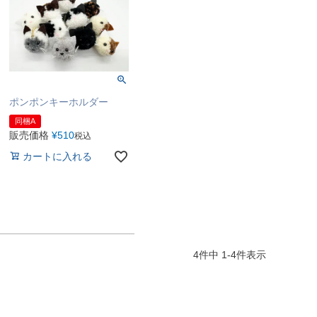
ポンポンキーホルダー
同梱A
販売価格
¥
510
税込
カートに入れる
4
件中
1
-
4
件表示