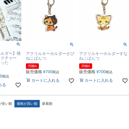
ホルダー】猫
アクリルキーホルダーさび
アクリルキーホルダーすな
ックチャー
ねこぱんつ
ねこぱんつ
ゃった
同梱A
同梱A
販売価格
¥
700
販売価格
¥
700
税込
税込
00
税込
カートに入れる
カートに入れる
れる
が安い順
価格が高い順
新着順