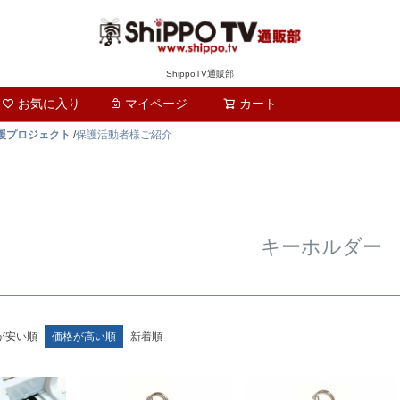
ShippoTV通販部
お気に入り
マイページ
カート
検索
支援プロジェクト
/
保護活動者様ご紹介
キーホルダー
が安い順
価格が高い順
新着順