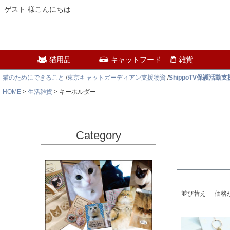
ゲスト 様こんにちは
猫用品
キャットフード
雑貨
猫のためにできること
/
東京キャットガーディアン支援物資
/
ShippoTV保護活動
HOME
生活雑貨
キーホルダー
Category
並び替え
価格