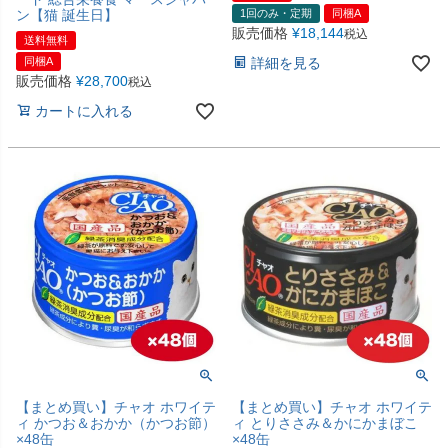
ン【猫 誕生日】
1回のみ・定期
同梱A
販売価格
¥
18,144
税込
送料無料
同梱A
詳細を見る
販売価格
¥
28,700
税込
カートに入れる
【まとめ買い】チャオ ホワイテ
【まとめ買い】チャオ ホワイテ
ィ かつお＆おかか（かつお節）
ィ とりささみ＆かにかまぼこ
×48缶
×48缶