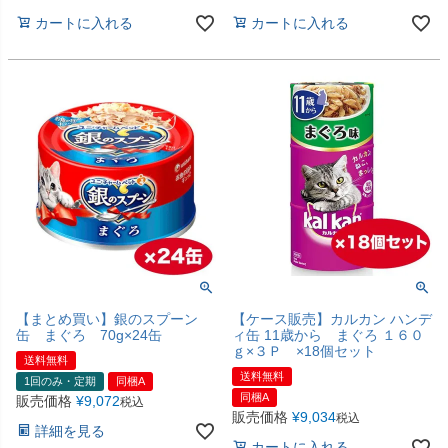
カートに入れる
カートに入れる
【まとめ買い】銀のスプーン
【ケース販売】カルカン ハンデ
缶 まぐろ 70g×24缶
ィ缶 11歳から まぐろ １６０
ｇ×３Ｐ ×18個セット
送料無料
送料無料
1回のみ・定期
同梱A
同梱A
販売価格
¥
9,072
税込
販売価格
¥
9,034
税込
詳細を見る
カートに入れる