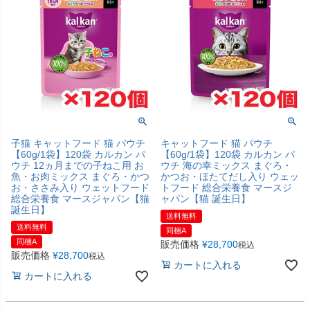
子猫 キャットフード 猫 パウチ
キャットフード 猫 パウチ
【60g/1袋】120袋 カルカン パ
【60g/1袋】120袋 カルカン パ
ウチ 12ヵ月までの子ねこ用 お
ウチ 海の幸ミックス まぐろ・
魚・お肉ミックス まぐろ・かつ
かつお・ほたてだし入り ウェッ
お・ささみ入り ウェットフード
トフード 総合栄養食 マースジ
総合栄養食 マースジャパン【猫
ャパン【猫 誕生日】
誕生日】
送料無料
送料無料
同梱A
同梱A
販売価格
¥
28,700
税込
販売価格
¥
28,700
税込
カートに入れる
カートに入れる