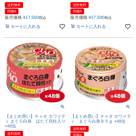
送料無料
送料無料
同梱A
同梱A
販売価格
¥
17,500
販売価格
¥
17,500
税込
税込
カートに入れる
カートに入れる
【まとめ買い】チャオ ホワイテ
【まとめ買い】チャオ ホワイテ
ィ まぐろ白身 ほたて貝柱入り
ィ まぐろ白身８５ｇ ×48缶
×48缶
送料無料
送料無料
同梱A