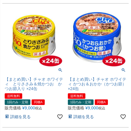
【まとめ買い】チャオ ホワイテ
【まとめ買い】チャオ ホワイテ
ィ とりささみ＆焼かつお か
ィ かつお＆おかか（かつお節）
つお節入り ×24缶
×24缶
送料無料
送料無料
1回のみ・定期
同梱A
1回のみ・定期
同梱A
販売価格
¥
9,000
販売価格
¥
9,000
税込
税込
詳細を見る
詳細を見る