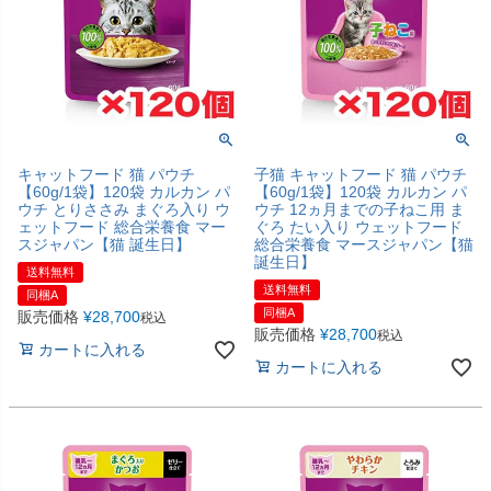
キャットフード 猫 パウチ
子猫 キャットフード 猫 パウチ
【60g/1袋】120袋 カルカン パ
【60g/1袋】120袋 カルカン パ
ウチ とりささみ まぐろ入り ウ
ウチ 12ヵ月までの子ねこ用 ま
ェットフード 総合栄養食 マー
ぐろ たい入り ウェットフード
スジャパン【猫 誕生日】
総合栄養食 マースジャパン【猫
誕生日】
送料無料
送料無料
同梱A
同梱A
販売価格
¥
28,700
税込
販売価格
¥
28,700
税込
カートに入れる
カートに入れる