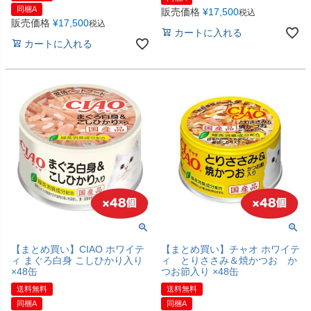
同梱A
販売価格
¥
17,500
税込
販売価格
¥
17,500
税込
カートに入れる
カートに入れる
【まとめ買い】CIAO ホワイテ
【まとめ買い】チャオ ホワイテ
ィ まぐろ白身 こしひかり入り
ィ とりささみ＆焼かつお か
×48缶
つお節入り ×48缶
送料無料
送料無料
同梱A
同梱A