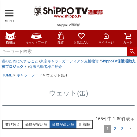
MENU
ShippoTV通販部
猫用品
キャットフード
雑貨
お気に入り
マイページ
カート
猫のためにできること
/
東京キャットガーディアン支援物資
/
ShippoTV保護活動支
援プロジェクト
/
保護活動者様ご紹介
HOME
キャットフード
ウェット(缶)
ウェット(缶)
165
件中
1
-
60
件表示
並び替え
価格が安い順
価格が高い順
新着順
1
2
3