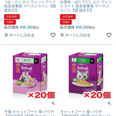
つお・たい入り ウェットフード
白身魚・ほたてだし入り ウェッ
総合栄養食 マースジャパン【猫
トフード 総合栄養食 マースジ
誕生日】
ャパン【猫 誕生日】
送料無料
送料無料
同梱A
同梱A
販売価格
¥
38,300
販売価格
¥
38,300
税込
税込
カートに入れる
カートに入れる
子猫 キャットフード 猫 パウチ
キャットフード 猫 パウチ
【60g/1袋】160袋 カルカン パ
【60g/1袋】160袋 カルカン パ