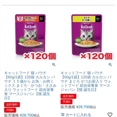
キャットフード 猫 パウチ
キャットフード 猫 パウチ
【60g/1袋】120袋 カルカン パ
【60g/1袋】120袋 カルカン パ
ウチ １５歳から お魚・お肉ミ
ウチ まぐろ かつお節入り ウェ
ックス まぐろ・かつお・ささみ
ットフード 総合栄養食 マース
入り ウェットフード 総合栄養
ジャパン【猫 誕生日】
食 マースジャパン【猫 誕生
送料無料
日】
同梱A
送料無料
販売価格
¥
28,700
税込
同梱A
カートに入れる
販売価格
¥
28,700
税込