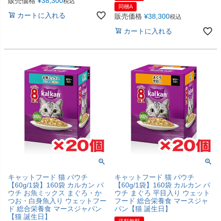
販売価格
¥
38,300
税込
同梱A
カートに入れる
販売価格
¥
38,300
税込
カートに入れる
キャットフード 猫 パウチ
キャットフード 猫 パウチ
【60g/1袋】160袋 カルカン パ
【60g/1袋】160袋 カルカン パ
ウチ お魚ミックス まぐろ・か
ウチ まぐろ 平目入り ウェット
つお・白身魚入り ウェットフー
フード 総合栄養食 マースジャ
ド 総合栄養食 マースジャパン
パン【猫 誕生日】
【猫 誕生日】
送料無料