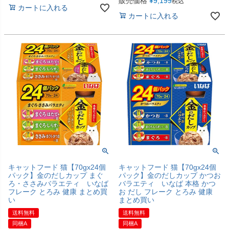
販売価格
¥
9,199
税込
カートに入れる
カートに入れる
キャットフード 猫【70gx24個
キャットフード 猫【70gx24個
パック】金のだしカップ まぐ
パック】金のだしカップ かつお
ろ・ささみバラエティ いなば
バラエティ いなば 本格 かつ
フレーク とろみ 健康 まとめ買
お だし フレーク とろみ 健康
い
まとめ買い
送料無料
送料無料
同梱A
同梱A