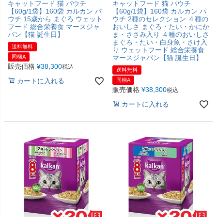
キャットフード 猫 パウチ
キャットフード 猫 パウチ
【60g/1袋】160袋 カルカン パ
【60g/1袋】160袋 カルカン パ
ウチ 15歳から まぐろ ウェット
ウチ 2種のセレクション ４種の
フード 総合栄養食 マースジャ
おいしさ まぐろ・たい・かにか
パン【猫 誕生日】
ま・ささみ入り ４種のおいしさ
まぐろ・たい・白身魚・さけ入
送料無料
り ウェットフード 総合栄養食
同梱A
マースジャパン【猫 誕生日】
販売価格
¥
38,300
税込
送料無料
カートに入れる
同梱A
販売価格
¥
38,300
税込
カートに入れる