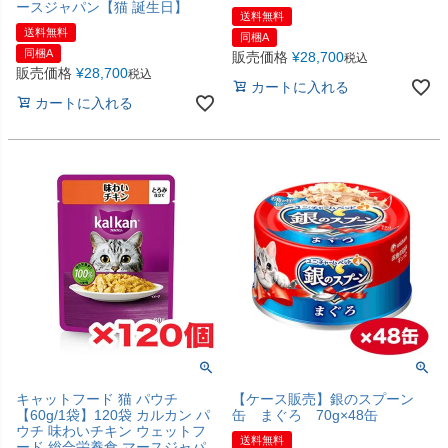
ースジャパン【猫 誕生日】
送料無料
送料無料
同梱A
同梱A
販売価格
¥
28,700
税込
販売価格
¥
28,700
税込
カートに入れる
カートに入れる
キャットフード 猫 パウチ
【ケース販売】銀のスプーン
【60g/1袋】120袋 カルカン パ
缶 まぐろ 70g×48缶
ウチ 味わいチキン ウェットフ
送料無料
ード 総合栄養食 マースジャパ