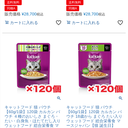
送料無料
送料無料
同梱A
同梱A
販売価格
¥
28,700
販売価格
¥
28,700
税込
税込
カートに入れる
カートに入れる
キャットフード 猫 パウチ
キャットフード 猫 パウチ
【60g/1袋】120袋 カルカン パ
【60g/1袋】120袋 カルカン パ
ウチ ４種のおいしさ まぐろ・
ウチ 18歳から まぐろ たい入り
たい・白身魚・ほたてだし入り
ウェットフード 総合栄養食 マ
ウェットフード 総合栄養食 マ
ースジャパン【猫 誕生日】