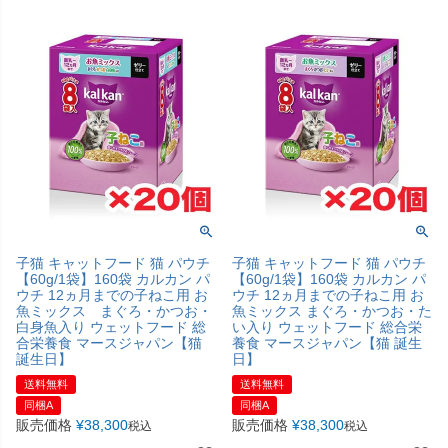
子猫 キャットフード 猫 パウチ
子猫 キャットフード 猫 パウチ
【60g/1袋】160袋 カルカン パ
【60g/1袋】160袋 カルカン パ
ウチ 12ヵ月までの子ねこ用 お
ウチ 12ヵ月までの子ねこ用 お
魚ミックス まぐろ・かつお・
魚ミックス まぐろ・かつお・た
白身魚入り ウェットフード 総
い入り ウェットフード 総合栄
合栄養食 マースジャパン【猫
養食 マースジャパン【猫 誕生
誕生日】
日】
送料無料
送料無料
同梱A
同梱A
販売価格
¥
38,300
販売価格
¥
38,300
税込
税込