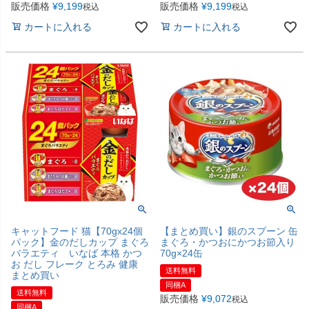
販売価格
¥
9,199
販売価格
¥
9,199
税込
税込
カートに入れる
カートに入れる
キャットフード 猫【70gx24個
【まとめ買い】銀のスプーン 缶
パック】金のだしカップ まぐろ
まぐろ・かつおにかつお節入り
バラエティ いなば 本格 かつ
70g×24缶
お だし フレーク とろみ 健康
送料無料
まとめ買い
同梱A
送料無料
販売価格
¥
9,072
税込
同梱A