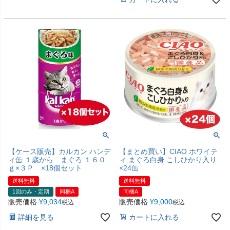
【ケース販売】カルカン ハンデ
【まとめ買い】CIAO ホワイテ
ィ缶 １歳から まぐろ １６０
ィ まぐろ白身 こしひかり入り
ｇ×３Ｐ ×18個セット
×24缶
送料無料
送料無料
1回のみ・定期
同梱A
同梱A
販売価格
¥
9,034
販売価格
¥
9,000
税込
税込
詳細を見る
カートに入れる