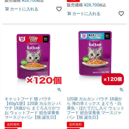
販売価格
¥
28,700
税込
販売価格
¥
28,700
税込
カートに入れる
カートに入れる
キャットフード 猫 パウチ
120袋 カルカン パウチ 18歳か
【60g/1袋】120袋 カルカン パ
ら 海の幸ミックス まぐろ・白
ウチ 18歳から まぐろ入りかつ
身魚・ほたてだし入り ウェット
お ウェットフード 総合栄養食
フード 総合栄養食 マースジャ
マースジャパン【猫 誕生日】
パン【猫 誕生日】
送料無料
送料無料