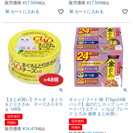
販売価格
¥
17,500
販売価格
¥
17,500
税込
税込
カートに入れる
カートに入れる
【まとめ買い】チャオ まぐろ
キャットフード 猫【70gx24個
＆とりささみ チーズ入り８５
パック】金のだしカップ シーフ
ｇ ×48缶
ードバラエティ いなば フレー
ク とろみ 健康 まとめ買い
送料無料
送料無料
同梱A
同梱A
販売価格
¥
14,476
税込