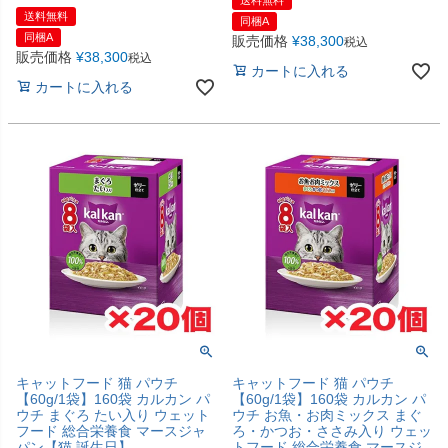
送料無料
同梱A
同梱A
販売価格
¥
38,300
税込
販売価格
¥
38,300
税込
カートに入れる
カートに入れる
キャットフード 猫 パウチ
キャットフード 猫 パウチ
【60g/1袋】160袋 カルカン パ
【60g/1袋】160袋 カルカン パ
ウチ まぐろ たい入り ウェット
ウチ お魚・お肉ミックス まぐ
フード 総合栄養食 マースジャ
ろ・かつお・ささみ入り ウェッ
パン【猫 誕生日】
トフード 総合栄養食 マースジ