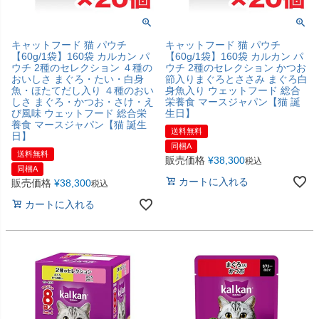
キャットフード 猫 パウチ
キャットフード 猫 パウチ
【60g/1袋】160袋 カルカン パ
【60g/1袋】160袋 カルカン パ
ウチ 2種のセレクション ４種の
ウチ 2種のセレクション かつお
おいしさ まぐろ・たい・白身
節入りまぐろとささみ まぐろ白
魚・ほたてだし入り ４種のおい
身魚入り ウェットフード 総合
しさ まぐろ・かつお・さけ・え
栄養食 マースジャパン【猫 誕
び風味 ウェットフード 総合栄
生日】
養食 マースジャパン【猫 誕生
送料無料
日】
同梱A
送料無料
販売価格
¥
38,300
税込
同梱A
カートに入れる
販売価格
¥
38,300
税込
カートに入れる